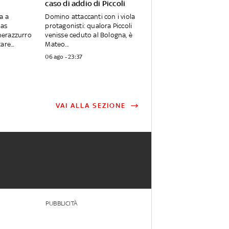
caso di addio di Piccoli
a a
Domino attaccanti con i viola
mas
protagonisti: qualora Piccoli
 nerazzurro
venisse ceduto al Bologna, è
re...
Mateo...
06 ago - 23:37
VAI ALLA SEZIONE
PUBBLICITÀ