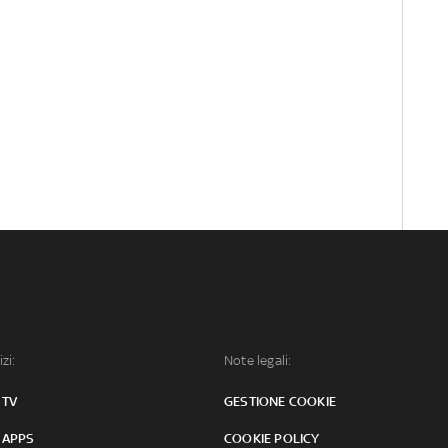
izi:
Note legali:
 TV
GESTIONE COOKIE
 APPS
COOKIE POLICY