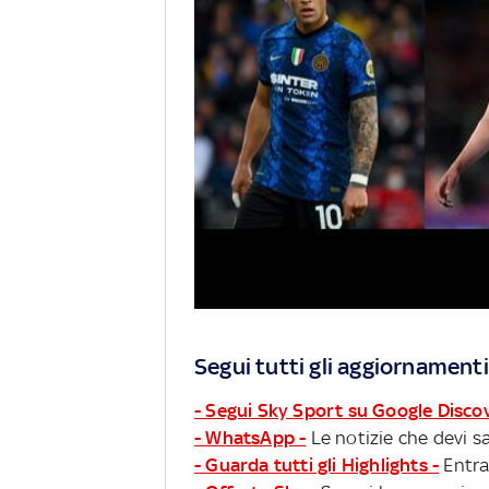
Segui tutti gli aggiornamenti
- Segui Sky Sport su Google Disco
- WhatsApp -
Le notizie che devi sa
- Guarda tutti gli Highlights -
Entra