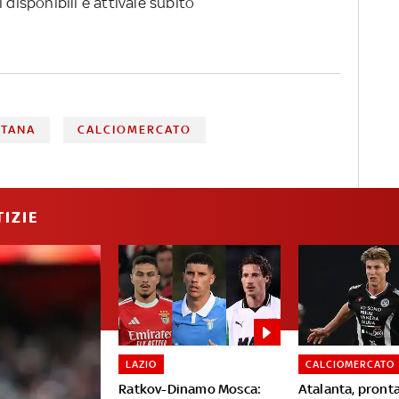
 disponibili e attivale subito
ITANA
CALCIOMERCATO
IZIE
LAZIO
CALCIOMERCATO
Ratkov-Dinamo Mosca:
Atalanta, pronta