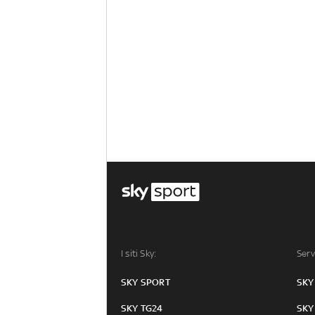
I siti Sky:
Serv
SKY SPORT
SKY
SKY TG24
SKY