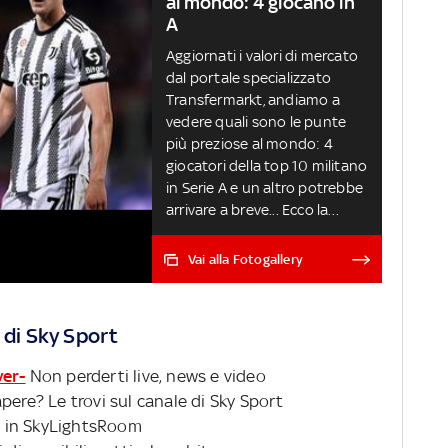
al mondo: 4 giocano in
A
Aggiornati i valori di mercato
dal portale specializzato
Transfermarkt, andiamo a
vedere quali sono le punte
più preziose al mondo: 4
giocatori della top 10 militano
in Serie A e un altro potrebbe
arrivare a breve... Ecco la
classifica completa
Vai alla Fotogallery
 di Sky Sport
ver-
Non perderti live, news e video
pere? Le trovi sul canale di Sky Sport
 in SkyLightsRoom