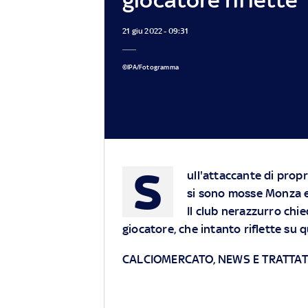
21 giu 2022 - 09:31
©IPA/Fotogramma
S
ull'attaccante di propri
si sono mosse Monza e
Il club nerazzurro chied
giocatore, che intanto riflette su 
CALCIOMERCATO, NEWS E TRATTATI