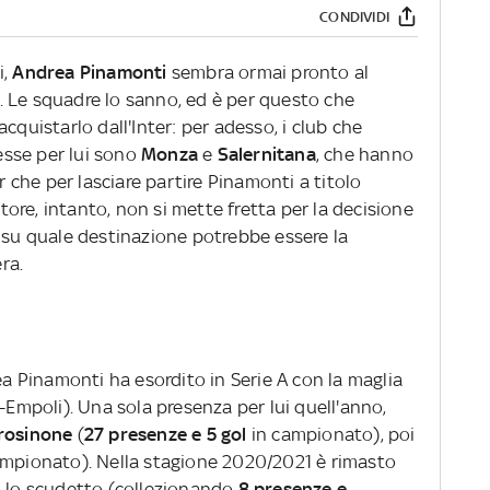
CONDIVIDI
i,
Andrea Pinamonti
sembra ormai pronto al
 A. Le squadre lo sanno, ed è per questo che
cquistarlo dall'Inter: per adesso, i club che
sse per lui sono
Monza
e
Salernitana
, che hanno
er che per lasciare partire Pinamonti a titolo
catore, intanto, non si mette fretta per la decisione
e su quale destinazione potrebbe essere la
era.
ea Pinamonti ha esordito in Serie A con la maglia
r-Empoli). Una sola presenza per lui quell'anno,
rosinone
(
27 presenze e 5 gol
in campionato), poi
mpionato). Nella stagione 2020/2021 è rimasto
o lo scudetto (collezionando
8 presenze e