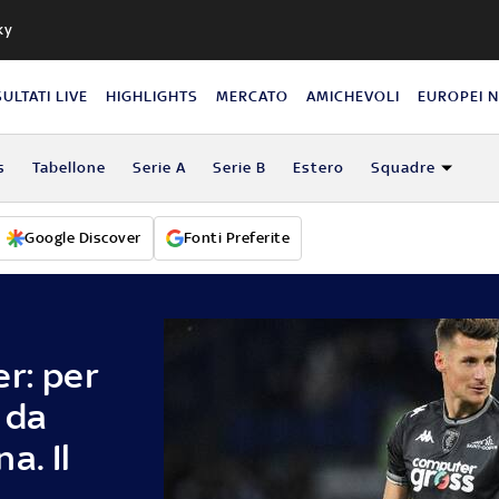
ky
SULTATI LIVE
HIGHLIGHTS
MERCATO
AMICHEVOLI
EUROPEI 
s
Tabellone
Serie A
Serie B
Estero
Squadre
Google Discover
Fonti Preferite
r: per
 da
a. Il