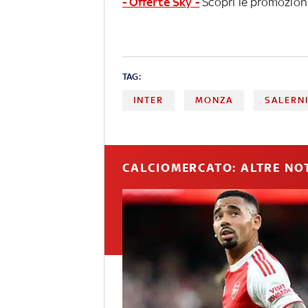
- Offerte Sky -
Scopri le promozioni
TAG:
INTER
MONZA
SALERN
CALCIOMERCATO: ALTRE NOT