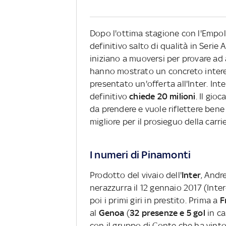
Dopo l'ottima stagione con l'Empol
definitivo salto di qualità in Serie
iniziano a muoversi per provare ad a
hanno mostrato un concreto intere
presentato un'offerta all'Inter. Int
definitivo
chiede 20 milioni
. Il gio
da prendere e vuole riflettere ben
migliore per il prosieguo della carri
I numeri di Pinamonti
Prodotto del vivaio dell'
Inter
, Andr
nerazzurra il 12 gennaio 2017 (Inte
poi i primi giri in prestito. Prima a
F
al
Genoa
(
32 presenze e 5 gol
in ca
con il gruppo di Conte che ha vint