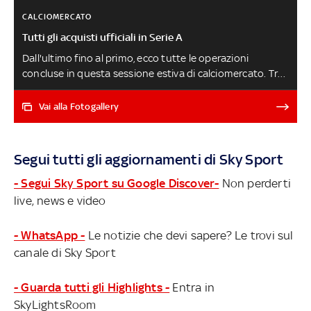
CALCIOMERCATO
Tutti gli acquisti ufficiali in Serie A
Dall'ultimo fino al primo, ecco tutte le operazioni
concluse in questa sessione estiva di calciomercato. Tra
gli ultimi Dest e Vranckx al Milan, Izzo al Monza, Piatek alla
Salernitana, Verdi al Verona e Pjaca all'Empoli LE 20
Vai alla Fotogallery
FORMAZIONI DI A DOPO IL MERCATO - CALCIOMERCATO,
LE NEWS LIVE
Segui tutti gli aggiornamenti di Sky Sport
- Segui Sky Sport su Google Discover-
Non perderti
live, news e video
- WhatsApp -
Le notizie che devi sapere? Le trovi sul
canale di Sky Sport
- Guarda tutti gli Highlights -
Entra in
SkyLightsRoom