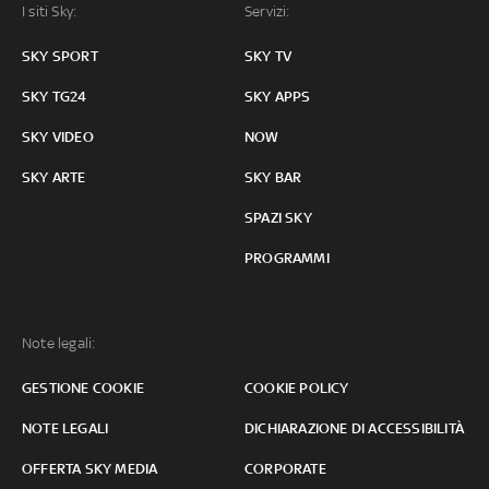
I siti Sky:
Servizi:
SKY SPORT
SKY TV
SKY TG24
SKY APPS
SKY VIDEO
NOW
SKY ARTE
SKY BAR
SPAZI SKY
PROGRAMMI
Note legali:
GESTIONE COOKIE
COOKIE POLICY
NOTE LEGALI
DICHIARAZIONE DI ACCESSIBILITÀ
OFFERTA SKY MEDIA
CORPORATE