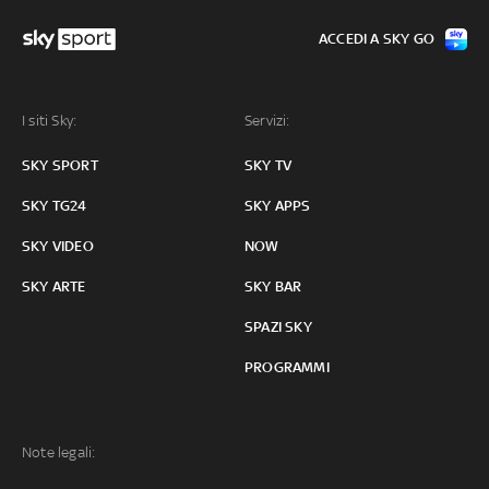
ACCEDI A SKY GO
I siti Sky:
Servizi:
SKY SPORT
SKY TV
SKY TG24
SKY APPS
SKY VIDEO
NOW
SKY ARTE
SKY BAR
SPAZI SKY
PROGRAMMI
Note legali: