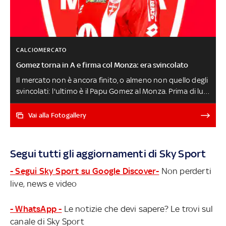
CALCIOMERCATO
Gomez torna in A e firma col Monza: era svincolato
Il mercato non è ancora finito, o almeno non quello degli
svincolati: l'ultimo è il Papu Gomez al Monza. Prima di lui
la firma di Juan Manuel Cruz, figlio del 'jardinero' Julio, al
Verona e anche il ritorno di Roberto 'Tucu' Pereyra
Vai alla Fotogallery
all'Udinese, oltre all'accordo di Sansone col Lecce I TOP
SVINCOLATI
Segui tutti gli aggiornamenti di Sky Sport
- Segui Sky Sport su Google Discover-
Non perderti
live, news e video
- WhatsApp -
Le notizie che devi sapere? Le trovi sul
canale di Sky Sport