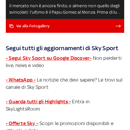
Il mercato non è ancora finito, o almeno non quello degli
svincolati: l'ultimo è il Papu Gomez al Monza. Prima di lui
la firma di Juan Manuel Cruz, figlio del 'jardinero' Julio, al
Verona e anche il ritorno di Roberto 'Tucu' Pereyra
Vai alla Fotogallery
all'Udinese, oltre all'accordo di Sansone col Lecce I TOP
SVINCOLATI
Segui tutti gli aggiornamenti di Sky Sport
- Segui Sky Sport su Google Discover-
Non perderti
live, news e video
- WhatsApp -
Le notizie che devi sapere? Le trovi sul
canale di Sky Sport
- Guarda tutti gli Highlights -
Entra in
SkyLightsRoom
- Offerte Sky -
Scopri le promozioni disponibili e