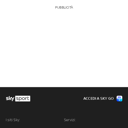
PUBBLICITÀ
ACCEDI A SKY GO
I siti Sky:
Servizi: