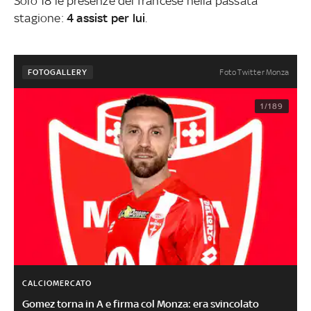
Solo 18 le presenze del francese nella passata
stagione:
4 assist per lui
.
Foto Twitter Monza
FOTOGALLERY
1/189
CALCIOMERCATO
Gomez torna in A e firma col Monza: era svincolato