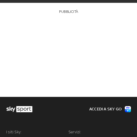
PUBBLICITÀ
ACCEDI A SKY GO
I siti Sky:
Servizi: