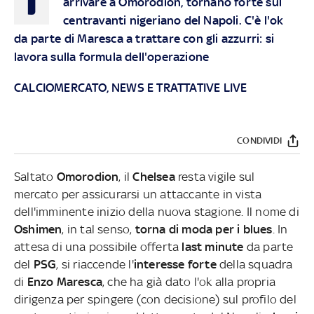
arrivare a Omorodion, tornano forte sul
centravanti nigeriano del Napoli. C'è l'ok
da parte di Maresca a trattare con gli azzurri: si
lavora sulla formula dell'operazione
CALCIOMERCATO, NEWS E TRATTATIVE LIVE
CONDIVIDI
Saltato
Omorodion
, il
Chelsea
resta vigile sul
mercato per assicurarsi un attaccante in vista
dell'imminente inizio della nuova stagione. Il nome di
Oshimen
, in tal senso,
torna di moda per i blues
. In
attesa di una possibile offerta
last minute
da parte
del
PSG
, si riaccende l'
interesse forte
della squadra
di
Enzo Maresca
, che ha già dato l'ok alla propria
dirigenza per spingere (con decisione) sul profilo del