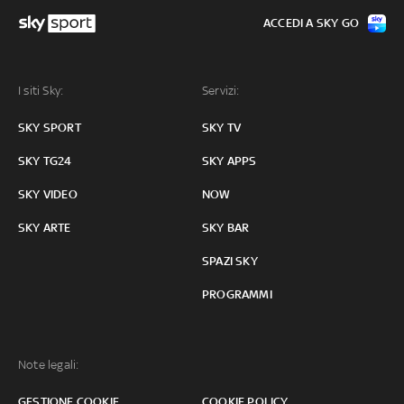
ACCEDI A SKY GO
I siti Sky:
Servizi:
SKY SPORT
SKY TV
SKY TG24
SKY APPS
SKY VIDEO
NOW
SKY ARTE
SKY BAR
SPAZI SKY
PROGRAMMI
Note legali:
GESTIONE COOKIE
COOKIE POLICY