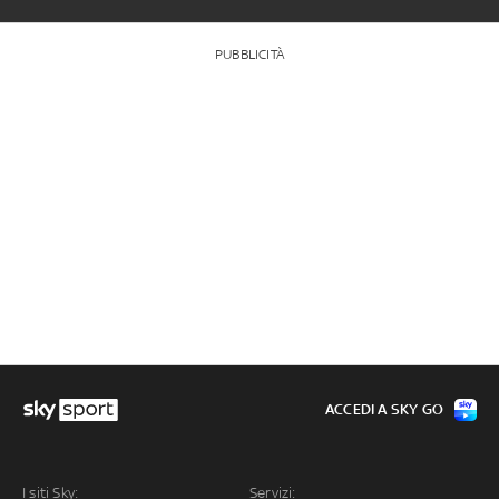
PUBBLICITÀ
ACCEDI A SKY GO
I siti Sky:
Servizi: