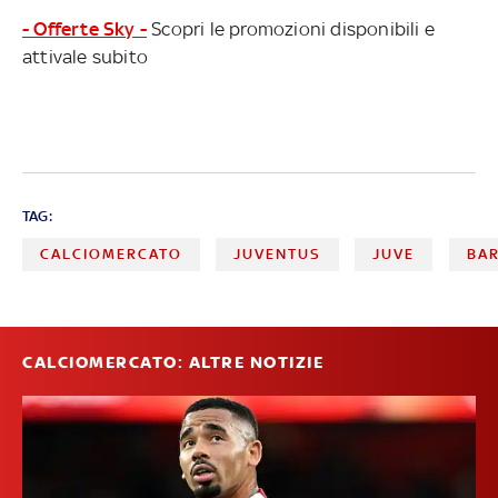
- Offerte Sky -
Scopri le promozioni disponibili e
attivale subito
TAG:
CALCIOMERCATO
JUVENTUS
JUVE
BA
CALCIOMERCATO: ALTRE NOTIZIE