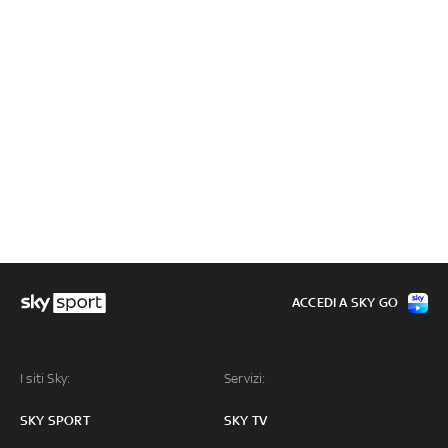
ACCEDI A SKY GO
I siti Sky:
Servizi:
SKY SPORT
SKY TV