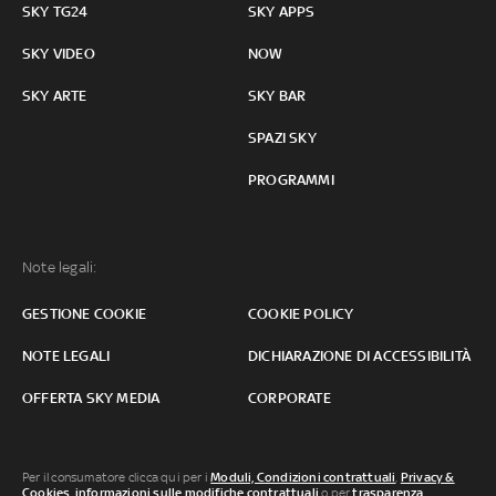
SKY TG24
SKY APPS
SKY VIDEO
NOW
SKY ARTE
SKY BAR
SPAZI SKY
PROGRAMMI
Note legali:
GESTIONE COOKIE
COOKIE POLICY
NOTE LEGALI
DICHIARAZIONE DI ACCESSIBILITÀ
OFFERTA SKY MEDIA
CORPORATE
Per il consumatore clicca qui per i
Moduli, Condizioni contrattuali
,
Privacy &
Cookies
,
informazioni sulle modifiche contrattuali
o per
trasparenza