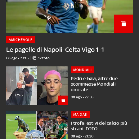
AMICHEVOLE
Le pagelle di Napoli-Celta Vigo 1-1
08 ago - 23:15
12 foto
MONDIALI
Pedri e Gavi, altre due
scommesse Mondiali
onorate
08 ago - 22:35
MA DAI!
I trofei estivi del calcio più
strani. FOTO
08 ago - 21:20