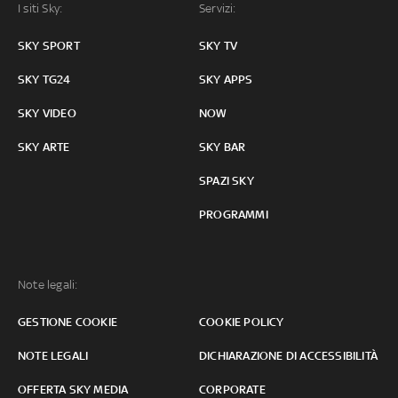
I siti Sky:
Servizi:
SKY SPORT
SKY TV
SKY TG24
SKY APPS
SKY VIDEO
NOW
SKY ARTE
SKY BAR
SPAZI SKY
PROGRAMMI
Note legali:
GESTIONE COOKIE
COOKIE POLICY
NOTE LEGALI
DICHIARAZIONE DI ACCESSIBILITÀ
OFFERTA SKY MEDIA
CORPORATE