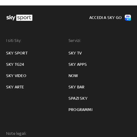
ACCEDI A SKY GO
I siti Sky:
Servizi:
SKY SPORT
SKY TV
SKY TG24
SKY APPS
SKY VIDEO
NOW
SKY ARTE
SKY BAR
SPAZI SKY
PROGRAMMI
Note legali: