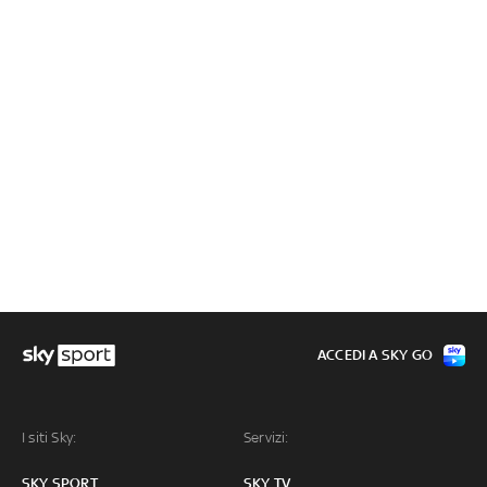
ACCEDI A SKY GO
I siti Sky:
Servizi:
SKY SPORT
SKY TV