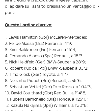
dilapidare sull'asfalto brasiliano un vantaggio di 7
punti.
Questo l'ordine d'arrivo:
1. Lewis Hamilton (Gbr) McLaren-Mercedes;
2. Felipe Massa (Bra) Ferrari, a 14"9;
3. Kimi Raikkonen (Fin) Ferrari, a 16"4;
4. Fernando Alonso (Spa) Renault, a 18"3;
5. Nick Heidfeld (Ger) BMW-Sauber, a 28"9;
6. Robert Kubica (Pol) BMW -Sauber, a 33"2;
7. Timo Glock (Ger) Toyota, a 41"7;
8. Nelsinho Piquet (Bra) Renault, a 56"6;
9. Sebastian Vettel (Ger) Toro Rosso, a 1'04"3;
10. David Coulthard (Gbr) Red Bull, a 1'14"8;
11. Rubens Barrichello (Bra) Honda, a 1'25"0;
12. Kazuki Nakajima (Jpn) Williams, a 1'30"8;