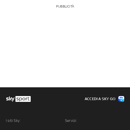
PUBBLICITÀ
ACCEDI A SKY GO
I siti Sky:
Servizi: