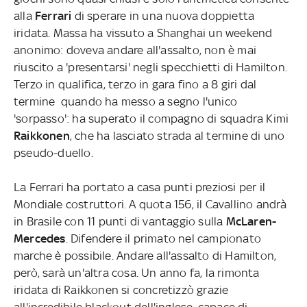
alla
Ferrari
di sperare in una nuova doppietta
iridata. Massa ha vissuto a Shanghai un weekend
anonimo: doveva andare all'assalto, non è mai
riuscito a 'presentarsi' negli specchietti di Hamilton.
Terzo in qualifica, terzo in gara fino a 8 giri dal
termine quando ha messo a segno l'unico
'sorpasso': ha superato il compagno di squadra Kimi
Raikkonen
, che ha lasciato strada al termine di uno
pseudo-duello.
La Ferrari ha portato a casa punti preziosi per il
Mondiale costruttori. A quota 156, il Cavallino andrà
in Brasile con 11 punti di vantaggio sulla
McLaren-
Mercedes
. Difendere il primato nel campionato
marche è possibile. Andare all'assalto di Hamilton,
però, sarà un'altra cosa. Un anno fa, la rimonta
iridata di Raikkonen si concretizzò grazie
all'incredibile blackout dell'inglese, capace di