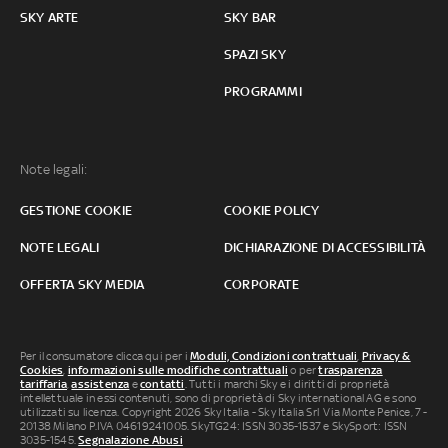
SKY ARTE
SKY BAR
SPAZI SKY
PROGRAMMI
Note legali:
GESTIONE COOKIE
COOKIE POLICY
NOTE LEGALI
DICHIARAZIONE DI ACCESSIBILITÀ
OFFERTA SKY MEDIA
CORPORATE
Per il consumatore clicca qui per i
Moduli, Condizioni contrattuali
,
Privacy &
Cookies
,
informazioni sulle modifiche contrattuali
o per
trasparenza
tariffaria
,
assistenza
e
contatti
. Tutti i marchi Sky e i diritti di proprietà
intellettuale in essi contenuti, sono di proprietà di Sky international AG e sono
utilizzati su licenza. Copyright 2026 Sky Italia - Sky Italia Srl Via Monte Penice, 7 -
20138 Milano P.IVA 04619241005. SkyTG24: ISSN 3035-1537 e SkySport: ISSN
3035-1545.
Segnalazione Abusi