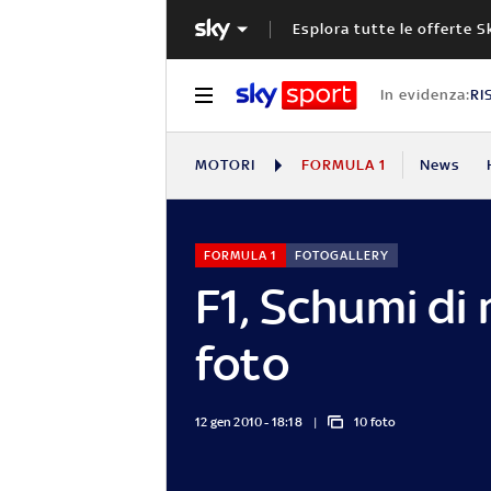
Esplora tutte le offerte S
In evidenza:
RI
MOTORI
FORMULA 1
News
FORMULA 1
FOTOGALLERY
F1, Schumi di 
foto
12 gen 2010 - 18:18
10 foto