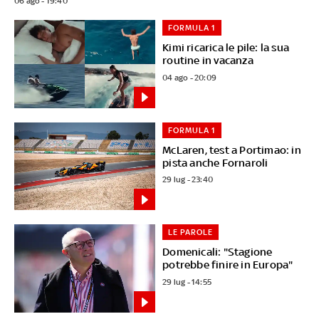
06 ago - 19:40
FORMULA 1
Kimi ricarica le pile: la sua
routine in vacanza
04 ago - 20:09
FORMULA 1
McLaren, test a Portimao: in
pista anche Fornaroli
29 lug - 23:40
LE PAROLE
Domenicali: "Stagione
potrebbe finire in Europa"
29 lug - 14:55