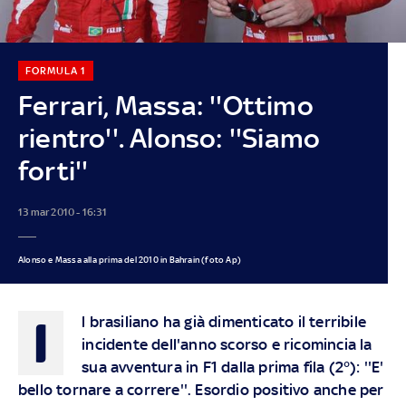
FORMULA 1
Ferrari, Massa: ''Ottimo
rientro''. Alonso: ''Siamo
forti''
13 mar 2010 - 16:31
Alonso e Massa alla prima del 2010 in Bahrain (foto Ap)
I
l brasiliano ha già dimenticato il terribile
incidente dell'anno scorso e ricomincia la
sua avventura in F1 dalla prima fila (2°): ''E'
bello tornare a correre''. Esordio positivo anche per