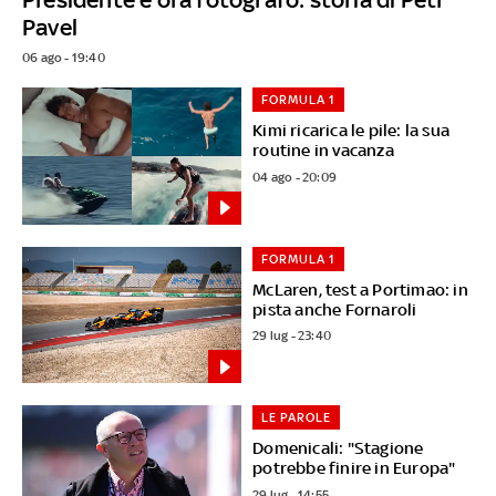
Pavel
06 ago - 19:40
FORMULA 1
Kimi ricarica le pile: la sua
routine in vacanza
04 ago - 20:09
FORMULA 1
McLaren, test a Portimao: in
pista anche Fornaroli
29 lug - 23:40
LE PAROLE
Domenicali: "Stagione
potrebbe finire in Europa"
29 lug - 14:55