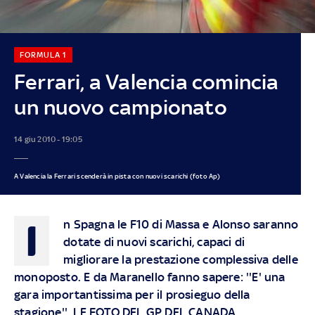
FORMULA 1
Ferrari, a Valencia comincia
un nuovo campionato
14 giu 2010 - 19:05
A Valencia la Ferrari scenderà in pista con nuovi scarichi (foto Ap)
I
n Spagna le F10 di Massa e Alonso saranno
dotate di nuovi scarichi, capaci di
migliorare la prestazione complessiva delle
monoposto. E da Maranello fanno sapere: ''E' una
gara importantissima per il prosieguo della
stagione''. LE FOTO DEL GP DEL CANADA