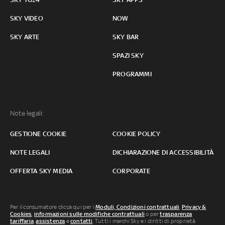
SKY VIDEO
NOW
SKY ARTE
SKY BAR
SPAZI SKY
PROGRAMMI
Note legali:
GESTIONE COOKIE
COOKIE POLICY
NOTE LEGALI
DICHIARAZIONE DI ACCESSIBILITÀ
OFFERTA SKY MEDIA
CORPORATE
Per il consumatore clicca qui per i
Moduli, Condizioni contrattuali
,
Privacy &
Cookies
,
informazioni sulle modifiche contrattuali
o per
trasparenza
tariffaria
,
assistenza
e
contatti
. Tutti i marchi Sky e i diritti di proprietà