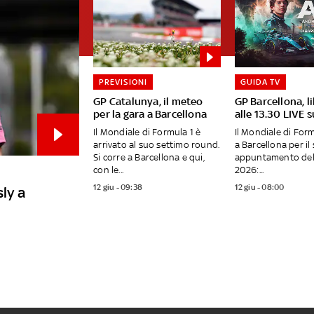
PREVISIONI
GUIDA TV
GP Catalunya, il meteo
GP Barcellona, li
per la gara a Barcellona
alle 13.30 LIVE 
Il Mondiale di Formula 1 è
Il Mondiale di Form
arrivato al suo settimo round.
a Barcellona per il
Si corre a Barcellona e qui,
appuntamento del
con le...
2026:...
12 giu - 09:38
12 giu - 08:00
sly a