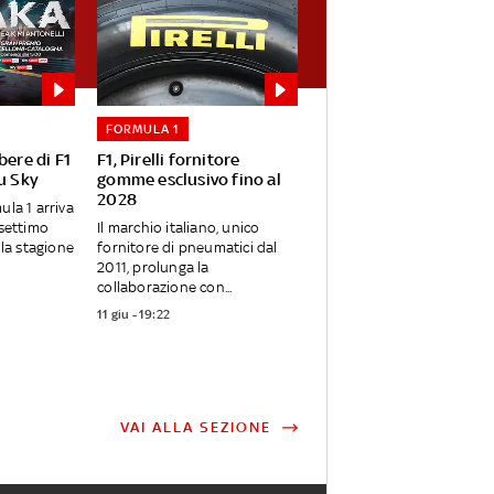
FORMULA 1
bere di F1
F1, Pirelli fornitore
su Sky
gomme esclusivo fino al
2028
ula 1 arriva
 settimo
Il marchio italiano, unico
la stagione
fornitore di pneumatici dal
2011, prolunga la
collaborazione con...
11 giu - 19:22
VAI ALLA SEZIONE