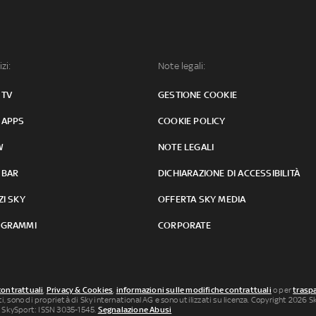
izi:
Note legali:
 TV
GESTIONE COOKIE
 APPS
COOKIE POLICY
W
NOTE LEGALI
 BAR
DICHIARAZIONE DI ACCESSIBILITÀ
ZI SKY
OFFERTA SKY MEDIA
GRAMMI
CORPORATE
contrattuali
,
Privacy & Cookies
,
informazioni sulle modifiche contrattuali
o per
traspa
uti, sono di proprietà di Sky international AG e sono utilizzati su licenza. Copyright 2026 Sky
 SkySport: ISSN 3035-1545.
Segnalazione Abusi