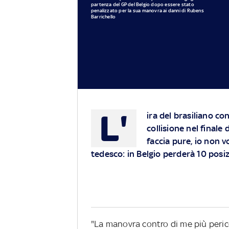
partenza del GP del Belgio dopo essere stato
penalizzato per la sua manovra ai danni di Rubens
Barrichello
L'
ira del brasiliano co
collisione nel finale
faccia pure, io non vo
tedesco: in Belgio perderà 10 posiz
"La manovra contro di me più peric