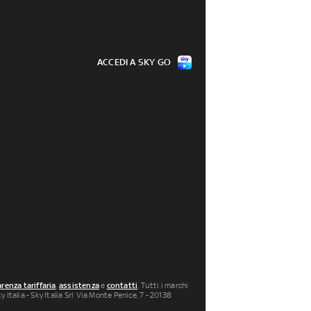
ACCEDI A SKY GO
renza tariffaria
,
assistenza
e
contatti
. Tutti i marchi
 Italia - Sky Italia Srl Via Monte Penice, 7 - 20138