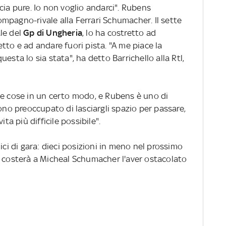
cia pure. Io non voglio andarci". Rubens
 compagno-rivale alla Ferrari Schumacher. Il sette
le del
Gp di Ungheria
, lo ha costretto ad
tto e ad andare fuori pista. "A me piace la
esta lo sia stata", ha detto Barrichello alla Rtl,
le cose in un certo modo, e Rubens è uno di
sono preoccupato di lasciargli spazio per passare,
ita più difficile possibile".
ici di gara: dieci posizioni in meno nel prossimo
o costerà a Micheal Schumacher l'aver ostacolato