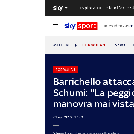
Esplora tutte le offerte S
In evidenza:
RI
MOTORI
FORMULA 1
News
FORMULA 1
Barrichello attacc
Schumi: ''La peggi
manovra mai vista
01 ago 2010 - 17:50
Schumacher perderà dieci posizioni sulla griglia di