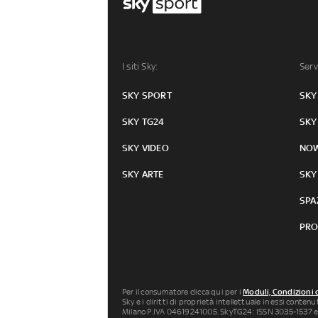
I siti Sky:
Serv
SKY SPORT
SKY
SKY TG24
SKY
SKY VIDEO
NO
SKY ARTE
SKY
SPA
PRO
Per il consumatore clicca qui per i
Moduli, Condizioni 
Sky e i diritti di proprietà intellettuale in essi conten
Milano P.IVA 04619241005. SkyTG24: ISSN 3035-1537 e