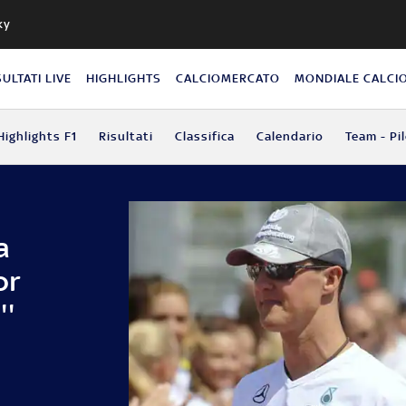
ky
SULTATI LIVE
HIGHLIGHTS
CALCIOMERCATO
MONDIALE CALCI
Highlights F1
Risultati
Classifica
Calendario
Team - Pil
a
or
''