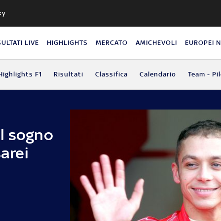
ky
SULTATI LIVE
HIGHLIGHTS
MERCATO
AMICHEVOLI
EUROPEI 
Highlights F1
Risultati
Classifica
Calendario
Team - Pil
l sogno
sarei