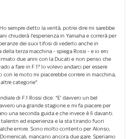
 Ho sempre detto la verità, potrei dire mi sarebbe
ani chiuderà l'esperienza in Yamaha e correrà per
peranze dei suoi tifosi di vederlo anche in
ea della terza macchina - spiega Rossi - e io ero
 firmato due anni con la Ducati e non penso che
vado a fare in F.1? Io volevo andarci per essere
 con le moto mi piacerebbe correre in macchina,
altre categorie".
iale di F.1 Rossi dice: "E' davvero un bel
avvero una grande stagione e mi fa piacere per
no una seconda guida e che invece è lì davanti.
 talentn ed esperienza e la sta tirando fuori
qualche errore. Sono molto contento per Alonso,
r Domenicali, mancano ancora due gare. Speriamo