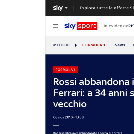
Esplora tutte le offerte S
In evidenza:
RI
MOTORI
FORMULA 1
News
FORMULA 1
Rossi abbandona i
Ferrari: a 34 anni 
vecchio
06 nov 2010 - 13:58
Rossi sembra aver abbandonato il sogno di correre