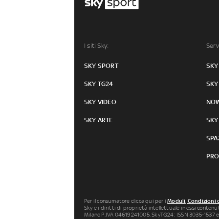
I siti Sky:
Serv
SKY SPORT
SKY
SKY TG24
SKY
SKY VIDEO
NO
SKY ARTE
SKY
SPA
PRO
Per il consumatore clicca qui per i
Moduli, Condizioni 
Sky e i diritti di proprietà intellettuale in essi conten
Milano P.IVA 04619241005. SkyTG24: ISSN 3035-1537 e