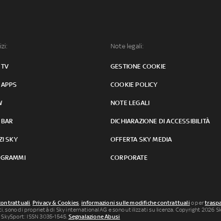
izi:
Note legali:
 TV
GESTIONE COOKIE
 APPS
COOKIE POLICY
W
NOTE LEGALI
 BAR
DICHIARAZIONE DI ACCESSIBILITÀ
ZI SKY
OFFERTA SKY MEDIA
GRAMMI
CORPORATE
contrattuali
,
Privacy & Cookies
,
informazioni sulle modifiche contrattuali
o per
traspa
uti, sono di proprietà di Sky international AG e sono utilizzati su licenza. Copyright 2026 Sky
 SkySport: ISSN 3035-1545.
Segnalazione Abusi