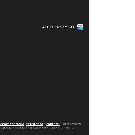
ACCEDI A SKY GO
renza tariffaria
,
assistenza
e
contatti
. Tutti i marchi
 Italia - Sky Italia Srl Via Monte Penice, 7 - 20138