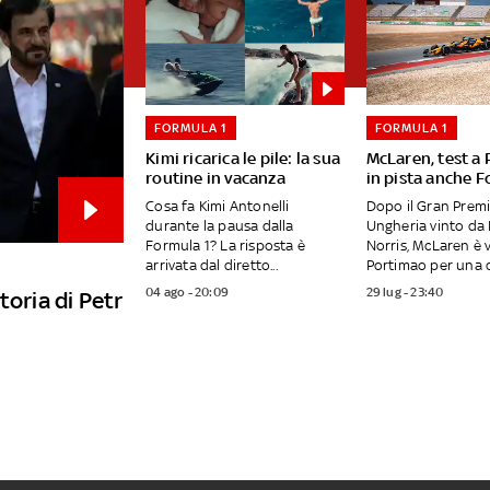
FORMULA 1
FORMULA 1
Kimi ricarica le pile: la sua
McLaren, test a
routine in vacanza
in pista anche F
Cosa fa Kimi Antonelli
Dopo il Gran Premi
durante la pausa dalla
Ungheria vinto da
Formula 1? La risposta è
Norris, McLaren è 
arrivata dal diretto...
Portimao per una d
04 ago - 20:09
29 lug - 23:40
toria di Petr