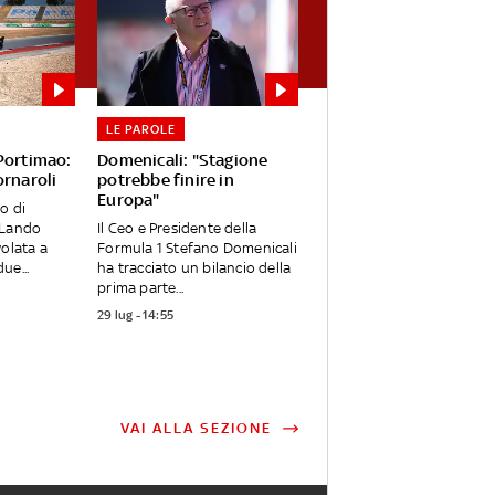
LE PAROLE
 Portimao:
Domenicali: "Stagione
ornaroli
potrebbe finire in
Europa"
o di
 Lando
Il Ceo e Presidente della
volata a
Formula 1 Stefano Domenicali
ue...
ha tracciato un bilancio della
prima parte...
29 lug - 14:55
VAI ALLA SEZIONE