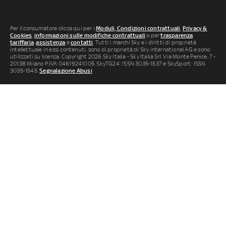
Per il consumatore clicca qui per i
Moduli, Condizioni contrattuali
,
Privacy &
Cookies
,
informazioni sulle modifiche contrattuali
o per
trasparenza
tariffaria
,
assistenza
e
contatti
. Tutti i marchi Sky e i diritti di proprietà
intellettuale in essi contenuti, sono di proprietà di Sky international AG e sono
utilizzati su licenza. Copyright 2026 Sky Italia - Sky Italia Srl Via Monte Penice, 7 -
20138 Milano P.IVA 04619241005. SkyTG24: ISSN 3035-1537 e SkySport: ISSN
3035-1545.
Segnalazione Abusi