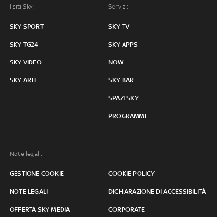
I siti Sky:
Servizi:
SKY SPORT
SKY TV
SKY TG24
SKY APPS
SKY VIDEO
NOW
SKY ARTE
SKY BAR
SPAZI SKY
PROGRAMMI
Note legali:
GESTIONE COOKIE
COOKIE POLICY
NOTE LEGALI
DICHIARAZIONE DI ACCESSIBILITÀ
OFFERTA SKY MEDIA
CORPORATE