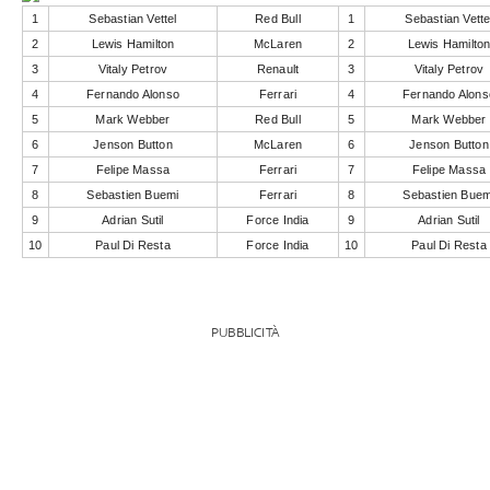
1
Sebastian Vettel
Red Bull
1
Sebastian Vette
2
Lewis Hamilton
McLaren
2
Lewis Hamilto
3
Vitaly Petrov
Renault
3
Vitaly Petrov
4
Fernando Alonso
Ferrari
4
Fernando Alons
5
Mark Webber
Red Bull
5
Mark Webber
6
Jenson Button
McLaren
6
Jenson Button
7
Felipe Massa
Ferrari
7
Felipe Massa
8
Sebastien Buemi
Ferrari
8
Sebastien Buem
9
Adrian Sutil
Force India
9
Adrian Sutil
10
Paul Di Resta
Force India
10
Paul Di Resta
PUBBLICITÀ