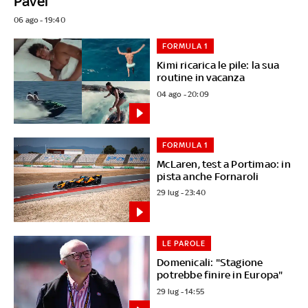
Pavel
06 ago - 19:40
FORMULA 1
Kimi ricarica le pile: la sua
routine in vacanza
04 ago - 20:09
FORMULA 1
McLaren, test a Portimao: in
pista anche Fornaroli
29 lug - 23:40
LE PAROLE
Domenicali: "Stagione
potrebbe finire in Europa"
29 lug - 14:55