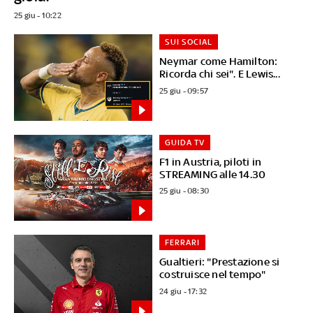
25 giu - 10:22
SUI SOCIAL
Neymar come Hamilton:
Ricorda chi sei". E Lewis...
25 giu - 09:57
GUIDA TV
F1 in Austria, piloti in
STREAMING alle 14.30
25 giu - 08:30
FERRARI
Gualtieri: "Prestazione si
costruisce nel tempo"
24 giu - 17:32