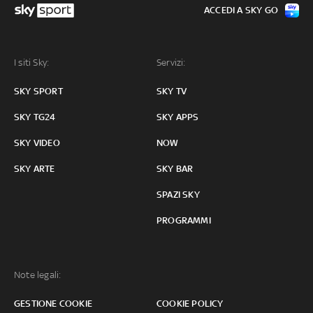
ACCEDI A SKY GO
I siti Sky:
Servizi:
SKY SPORT
SKY TV
SKY TG24
SKY APPS
SKY VIDEO
NOW
SKY ARTE
SKY BAR
SPAZI SKY
PROGRAMMI
Note legali:
GESTIONE COOKIE
COOKIE POLICY