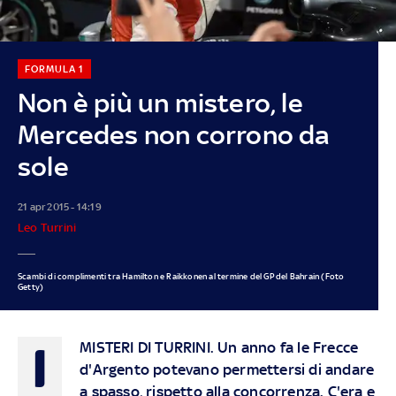
FORMULA 1
Non è più un mistero, le
Mercedes non corrono da
sole
21 apr 2015 - 14:19
Leo Turrini
Scambi di complimenti tra Hamilton e Raikkonen al termine del GP del Bahrain (Foto
Getty)
I
MISTERI DI TURRINI
. Un anno fa le Frecce
d'Argento potevano permettersi di andare
a spasso, rispetto alla concorrenza. C'era e