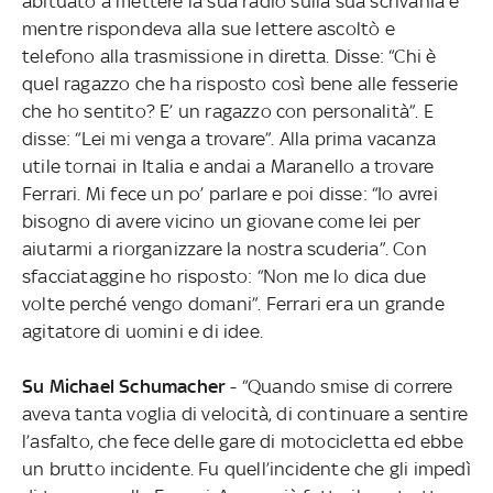
abituato a mettere la sua radio sulla sua scrivania e
mentre rispondeva alla sue lettere ascoltò e
telefono alla trasmissione in diretta. Disse: “Chi è
quel ragazzo che ha risposto così bene alle fesserie
che ho sentito? E’ un ragazzo con personalità”. E
disse: “Lei mi venga a trovare”. Alla prima vacanza
utile tornai in Italia e andai a Maranello a trovare
Ferrari. Mi fece un po’ parlare e poi disse: “Io avrei
bisogno di avere vicino un giovane come lei per
aiutarmi a riorganizzare la nostra scuderia”. Con
sfacciataggine ho risposto: “Non me lo dica due
volte perché vengo domani”. Ferrari era un grande
agitatore di uomini e di idee.
Su Michael Schumacher
- “Quando smise di correre
aveva tanta voglia di velocità, di continuare a sentire
l’asfalto, che fece delle gare di motocicletta ed ebbe
un brutto incidente. Fu quell’incidente che gli impedì