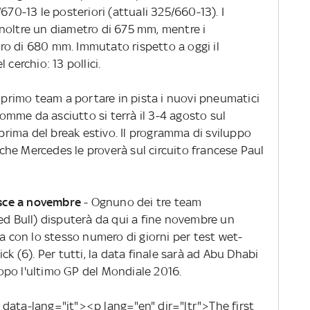
670-13 le posteriori (attuali 325/660-13). I
noltre un diametro di 675 mm, mentre i
o di 680 mm. Immutato rispetto a oggi il
cerchio: 13 pollici.
l primo team a portare in pista i nuovi pneumatici
 gomme da asciutto si terrà il 3-4 agosto sul
 prima del break estivo. Il programma di sviluppo
he Mercedes le proverà sul circuito francese Paul
nisce a novembre
- Ognuno dei tre team
ed Bull) disputerà da qui a fine novembre un
na con lo stesso numero di giorni per test wet-
ck (6). Per tutti, la data finale sarà ad Abu Dhabi
opo l'ultimo GP del Mondiale 2016.
data-lang="it"><p lang="en" dir="ltr">The first