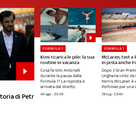
FORMULA 1
FORMULA 1
Kimi ricarica le pile: la sua
McLaren, test a
routine in vacanza
in pista anche F
Cosa fa Kimi Antonelli
Dopo il Gran Premi
durante la pausa dalla
Ungheria vinto da
Formula 1? La risposta è
Norris, McLaren è 
arrivata dal diretto...
Portimao per una d
04 ago - 20:09
29 lug - 23:40
toria di Petr