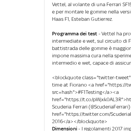
Vettel, al volante di una Ferrari SF
e per montare le gomme nella versi
Haas F1, Esteban Gutierrez.
Programma dei test
- Vettel ha pro
intermediate e wet, sul circuito di F
battistrada delle gomme è maggiore 
impone massima cura nella sperim
intermedio e wet, capace di assicu
<blockquote class="twitter-tweet" 
time at Fiorano <a href="https://t
src=hash">#F1Testing</a><a
href="https://t.co/pWjxk0AL3R">
Scuderia Ferrari (@ScuderiaFerrari)
href="https://twitter.com/Scuder
2016</a></blockquote>
Dimensioni
- I regolamenti 2017 im