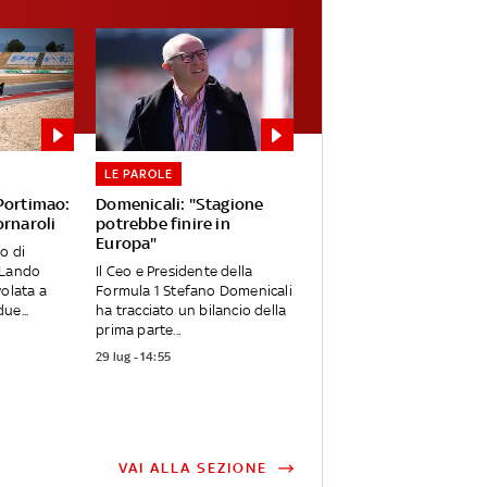
LE PAROLE
 Portimao:
Domenicali: "Stagione
ornaroli
potrebbe finire in
Europa"
o di
 Lando
Il Ceo e Presidente della
volata a
Formula 1 Stefano Domenicali
ue...
ha tracciato un bilancio della
prima parte...
29 lug - 14:55
VAI ALLA SEZIONE