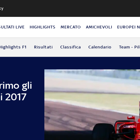
ky
SULTATI LIVE
HIGHLIGHTS
MERCATO
AMICHEVOLI
EUROPEI 
Highlights F1
Risultati
Classifica
Calendario
Team - Pil
rimo gli
i 2017