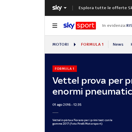
Esplora tutte le offerte S
In evidenza:
RI
MOTORI
FORMULA 1
News
FORMULA 1
Vettel prova per p
enormi pneumatic
01 ago 2016 - 12:35
Vettel in pista a Fiorano per i primi test con le
gomme 2017 (foto Pirelli Motorsport)