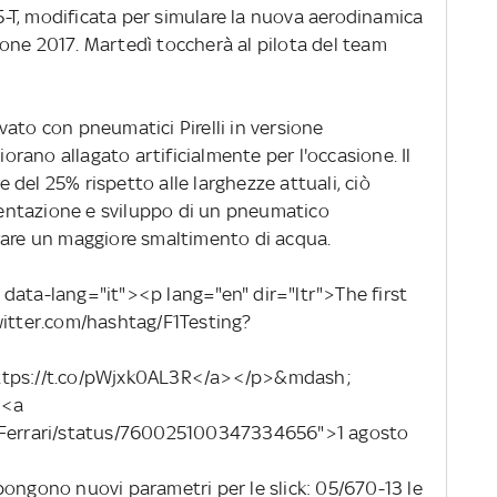
15-T, modificata per simulare la nuova aerodinamica
one 2017. Martedì toccherà al pilota del team
vato con pneumatici Pirelli in versione
iorano allagato artificialmente per l'occasione. Il
del 25% rispetto alle larghezze attuali, ciò
entazione e sviluppo di un pneumatico
rare un maggiore smaltimento di acqua.
data-lang="it"><p lang="en" dir="ltr">The first
witter.com/hashtag/F1Testing?
https://t.co/pWjxk0AL3R</a></p>&mdash;
 <a
iaFerrari/status/760025100347334656">1 agosto
pongono nuovi parametri per le slick: 05/670-13 le