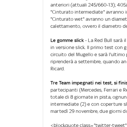
anteriori (attuali 245/660-13); 405/
"Cinturato intermediate" avranno i
"Cinturato wet" avranno un diametr
calettamento, ovvero il diametro del 
Le gomme slick
- La Red Bull sarà i
in versione slick. Il primo test con
circuito del Mugello e sarà l'ultimo
riprenderà a settembre, quando anc
Ricard.
Tre Team impegnati nei test, si fi
partecipanti (Mercedes, Ferrari e R
totale di 8 giornate in pista, ognu
intermediate (2) e con coperture sli
martedì 29 novembre, due giorni d
<blockquote class="twitter-tweet" 