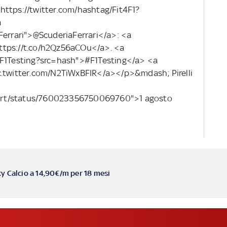
https://twitter.com/hashtag/Fit4F1?
a
Ferrari">@ScuderiaFerrari</a>: <a
ttps://t.co/h2Qz56aCOu</a>. <a
g/F1Testing?src=hash">#F1Testing</a> <a
c.twitter.com/N2TiWxBFIR</a></p>&mdash; Pirelli
isport/status/760023356750069760">1 agosto
ky Calcio a 14,90€/m per 18 mesi