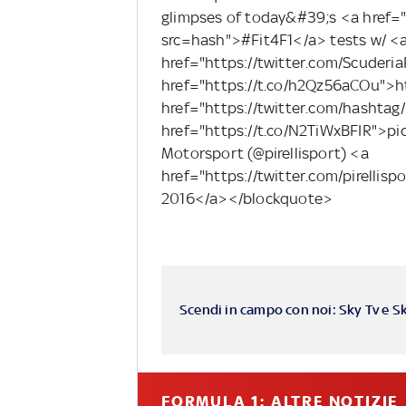
glimpses of today&#39;s <a href="
src=hash">#Fit4F1</a> tests w/ <
href="https://twitter.com/Scuderia
href="https://t.co/h2Qz56aCOu">h
href="https://twitter.com/hashta
href="https://t.co/N2TiWxBFIR">pi
Motorsport (@pirellisport) <a
href="https://twitter.com/pirell
2016</a></blockquote>
Scendi in campo con noi: Sky Tv e S
FORMULA 1: ALTRE NOTIZIE