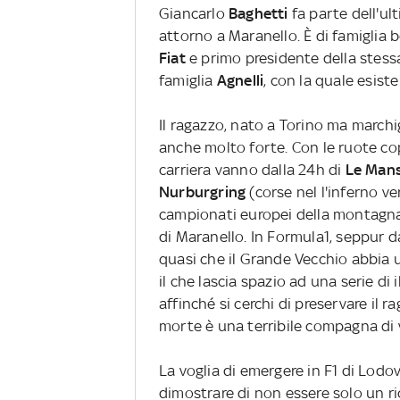
Giancarlo
Baghetti
fa parte dell'ul
attorno a Maranello. È di famiglia b
Fiat
e primo presidente della stess
famiglia
Agnelli
, con la quale esist
Il ragazzo, nato a Torino ma marchi
anche molto forte. Con le ruote cope
carriera vanno dalla 24h di
Le Man
Nurburgring
(corse nel l'inferno v
campionati europei della montagna
di Maranello. In Formula1, seppur da 
quasi che il Grande Vecchio abbia un
il che lascia spazio ad una serie di i
affinché si cerchi di preservare il r
morte è una terribile compagna di 
La voglia di emergere in F1 di Lodov
dimostrare di non essere solo un ric