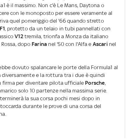
ula1 è il massimo. Non c'è Le Mans, Daytona o
ncere con le monoposto per essere veramente al
rriva quel pomeriggio del '66 quando stretto
 F1
, protetto da un telaio in tubi pannellati con
lassico
V12
tremila, trionfa a Monza da italiano
na Rossa, dopo
Farina
nel '50 con l'Alfa e
Ascari
nel
vrebbe dovuto spalancare le porte della Formula1 al
a diversamente e la rottura tra i due è quindi
u firma per diventare pilota ufficiale
Porsche
,
mmarico solo 10 partenze nella massima serie.
 terminerà la sua corsa pochi mesi dopo in
Stoccarda durante le prove di una corsa del
na.