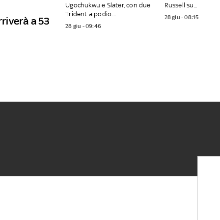
Ugochukwu e Slater, con due
Russell su...
Trident a podio....
28 giu - 08:15
rriverà a 53
28 giu - 09:46