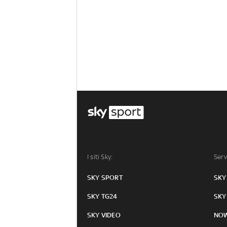
I siti Sky:
Serv
SKY SPORT
SKY
SKY TG24
SKY
SKY VIDEO
NO