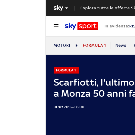
Esplora tutte le offerte S
In evidenza:
RI
MOTORI
FORMULA 1
News
FORMULA 1
Scarfiotti, l'ultimo
a Monza 50 anni f
01 set 2016 - 08:00