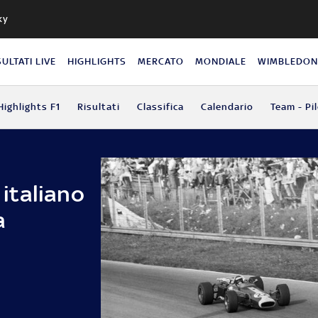
ky
SULTATI LIVE
HIGHLIGHTS
MERCATO
MONDIALE
WIMBLEDO
Highlights F1
Risultati
Classifica
Calendario
Team - Pil
 italiano
a