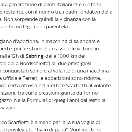
tima generazione di piloti italiani che ruotano
enestante, con il nonno tra i padri fondatori della
a. Non sorprende quindi la vicinanza con la
e anche un legame di parentela.
giano d'adozione, in macchina ci sa andare e
rte, poche storie, è un asso e le vittorie in
s
alla 12h di
Sebring
, dalla 1000 km del
erde della Nordschleife) ai due prestigiosi
 conquistati sempre al volante di una macchina
ufficiale Ferrari, le apparizioni sono ridotte,
a certa ritrosia nel mettere Scarfiotti al volante,
llazioni, tra cui le pressioni giunte da Torino
agazzo. Nella Formula1 di quegli anni del resto la
viaggio.
ico Scarfiotti è almeno pari alla sua voglia di
co privilegiato "figlio di papà". Vuol mettersi