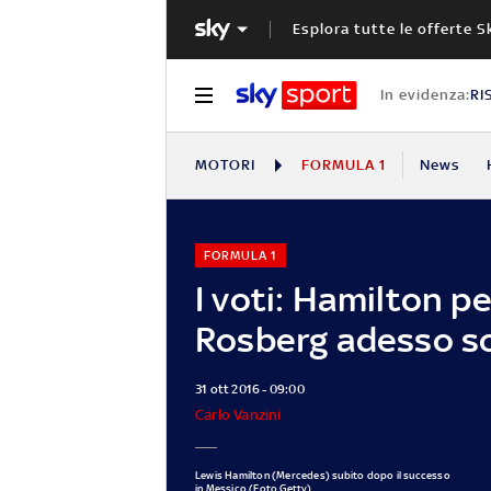
Esplora tutte le offerte S
In evidenza:
RI
MOTORI
FORMULA 1
News
FORMULA 1
I voti: Hamilton pe
Rosberg adesso s
31 ott 2016 - 09:00
Carlo Vanzini
Lewis Hamilton (Mercedes) subito dopo il successo
in Messico (Foto Getty)