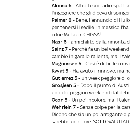
Alonso 6
- Altro team radio spetta
l'ingegnere che gli diceva di spinger
Palmer 8
- Bene, l'annuncio di Hul
per tenersi il sedile. In messico l'h
i due Mclaren. CHISSÀ!
Nasr 6
- annichilito dalla rimonta
Sainz 7
- Perché fa un bel weekend 
cambio in gara lo rallenta, ma il t
Magnussen 5
- Così è difficile con
Kvyat 5
- Ha avuto il rinnovo, ma n
Gutierrez 5
- un week peggiore di 
Grosjean 5
- Dopo il punto di Austi
uno dei peggiori week end dal de
Ocon 5
- Un po' incolore, ma il tal
Wehrlein 7
- Senza colpe per la car
Dicono che sia un po' arrogante e p
sarebbe un errore. SOTTOVALUTA