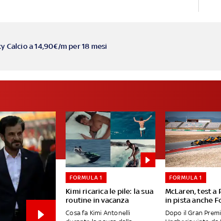
ky Calcio a 14,90€/m per 18 mesi
FORMULA 1
FORMULA 1
Kimi ricarica le pile: la sua
McLaren, test a
routine in vacanza
in pista anche F
Cosa fa Kimi Antonelli
Dopo il Gran Premi