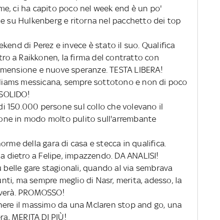
e, ci ha capito poco nel week end è un po'
ne su Hulkenberg e ritorna nel pacchetto dei top
ekend di Perez e invece è stato il suo. Qualifica
etro a Raikkonen, la firma del contratto con
imensione e nuove speranze. TESTA LIBERA!
illiams messicana, sempre sottotono e non di poco
. SOLIDO!
 di 150.000 persone sul collo che volevano il
zione in modo molto pulito sull'arrembante
rme della gara di casa e stecca in qualifica.
da dietro a Felipe, impazzendo. DA ANALISI!
ù belle gare stagionali, quando al via sembrava
punti, ma sempre meglio di Nasr, merita, adesso, la
riverà. PROMOSSO!
nere il massimo da una Mclaren stop and go, una
era, MERITA DI PIÙ!