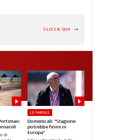
CLICCA QUI
LE PAROLE
 Portimao:
Domenicali: "Stagione
ornaroli
potrebbe finire in
Europa"
o di