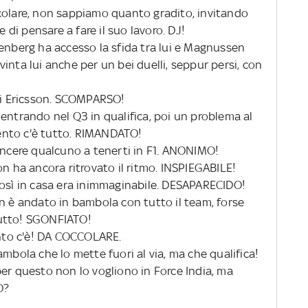
colare, non sappiamo quanto gradito, invitando
e di pensare a fare il suo lavoro. DJ!
kenberg ha accesso la sfida tra lui e Magnussen
a vinta lui anche per un bei duelli, seppur persi, con
 di Ericsson. SCOMPARSO!
entrando nel Q3 in qualifica, poi un problema al
alento c'è tutto. RIMANDATO!
vincere qualcuno a tenerti in F1. ANONIMO!
on ha ancora ritrovato il ritmo. INSPIEGABILE!
così in casa era inimmaginabile. DESAPARECIDO!
n è andato in bambola con tutto il team, forse
butto! SGONFIATO!
ento c'è! DA COCCOLARE.
ambola che lo mette fuori al via, ma che qualifica!
er questo non lo vogliono in Force India, ma
TO?