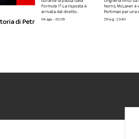
durante la pausa dalla
Ungheria vinto da
Formula 1? La risposta è
Norris, McLaren è 
arrivata dal diretto...
Portimao per una d
04 ago - 20:09
29 lug - 23:40
toria di Petr