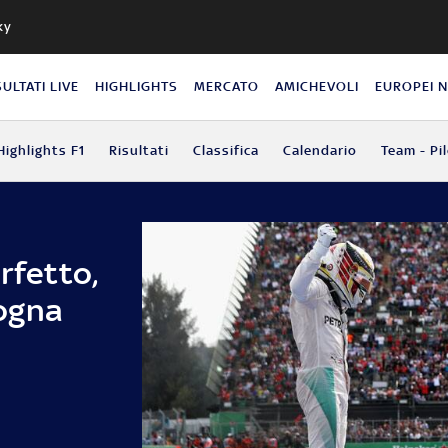
ky
SULTATI LIVE
HIGHLIGHTS
MERCATO
AMICHEVOLI
EUROPEI 
Highlights F1
Risultati
Classifica
Calendario
Team - Pil
rfetto,
ogna