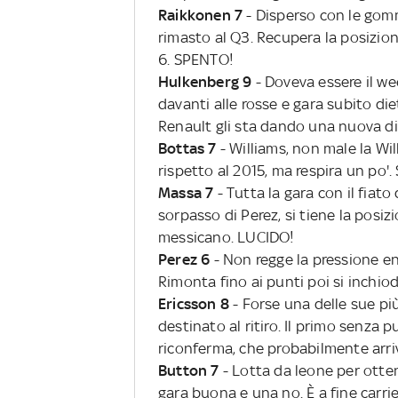
Raikkonen 7
- Disperso con le gomm
rimasto al Q3. Recupera la posizio
6. SPENTO!
Hulkenberg 9
- Doveva essere il we
davanti alle rosse e gara subito di
Renault gli sta dando una nuova d
Bottas 7
- Williams, non male la W
rispetto al 2015, ma respira un po'
Massa 7
- Tutta la gara con il fiato
sorpasso di Perez, si tiene la posi
messicano. LUCIDO!
Perez 6
- Non regge la pressione eno
Rimonta fino ai punti poi si inchio
Ericsson 8
- Forse una delle sue pi
destinato al ritiro. Il primo senza 
riconferma, che probabilmente ar
Button 7
- Lotta da leone per otte
gara buona e una no. È a fine carri