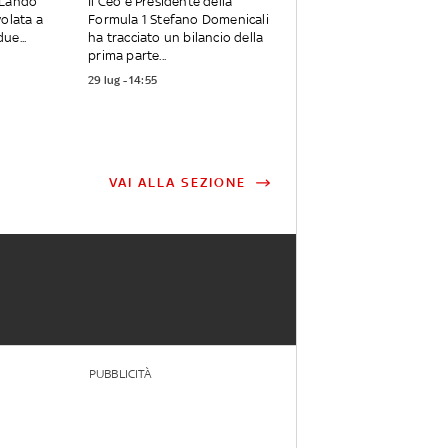
 Lando
Il Ceo e Presidente della
volata a
Formula 1 Stefano Domenicali
ue...
ha tracciato un bilancio della
prima parte...
29 lug - 14:55
VAI ALLA SEZIONE
PUBBLICITÀ