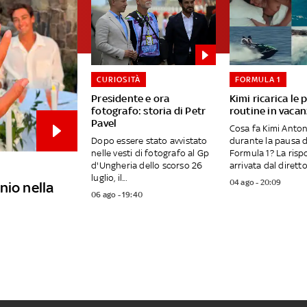
CURIOSITÀ
FORMULA 1
Presidente e ora
Kimi ricarica le p
fotografo: storia di Petr
routine in vaca
Pavel
Cosa fa Kimi Anton
Dopo essere stato avvistato
durante la pausa d
nelle vesti di fotografo al Gp
Formula 1? La risp
d'Ungheria dello scorso 26
arrivata dal diretto.
luglio, il...
04 ago - 20:09
nio nella
06 ago - 19:40