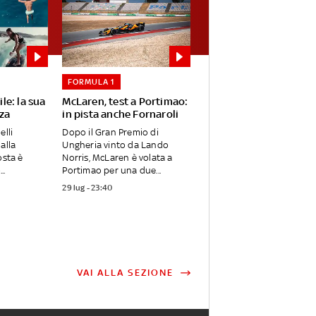
FORMULA 1
ile: la sua
McLaren, test a Portimao:
nza
in pista anche Fornaroli
elli
Dopo il Gran Premio di
alla
Ungheria vinto da Lando
osta è
Norris, McLaren è volata a
..
Portimao per una due...
29 lug - 23:40
VAI ALLA SEZIONE