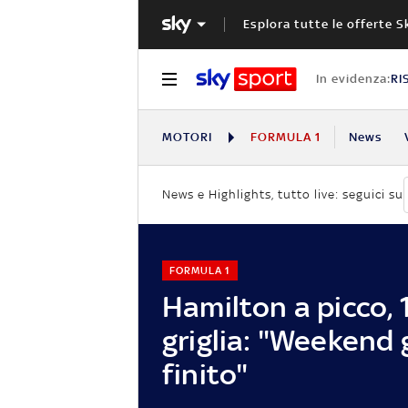
Esplora tutte le offerte S
In evidenza:
RI
MOTORI
FORMULA 1
News
News e Highlights, tutto live: seguici su
FORMULA 1
Hamilton a picco, 1
griglia: "Weekend 
finito"