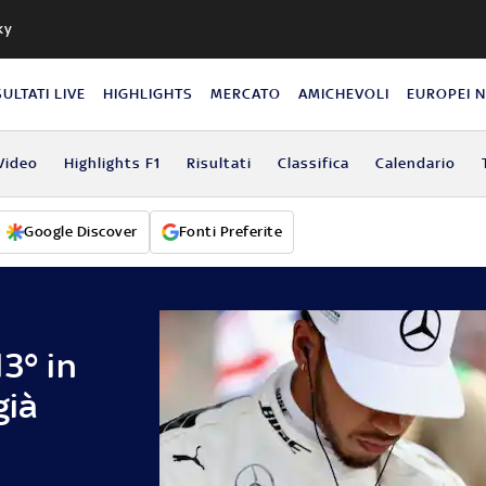
ky
SULTATI LIVE
HIGHLIGHTS
MERCATO
AMICHEVOLI
EUROPEI 
Video
Highlights F1
Risultati
Classifica
Calendario
Google Discover
Fonti Preferite
3° in
già