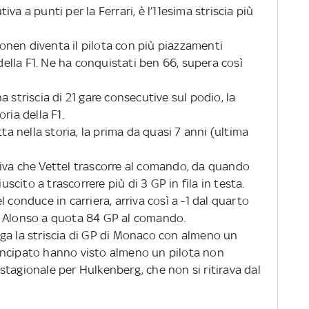
va a punti per la Ferrari, è l’11esima striscia più
nen diventa il pilota con più piazzamenti
 della F1. Ne ha conquistati ben 66, supera così
 striscia di 21 gare consecutive sul podio, la
ria della F1.
tta nella storia, la prima da quasi 7 anni (ultima
iva che Vettel trascorre al comando, da quando
uscito a trascorrere più di 3 GP in fila in testa.
 conduce in carriera, arriva così a -1 dal quarto
e Alonso a quota 84 GP al comando.
lunga la striscia di GP di Monaco con almeno un
 Principato hanno visto almeno un pilota non
o stagionale per Hulkenberg, che non si ritirava dal