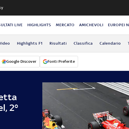
ky
SULTATI LIVE
HIGHLIGHTS
MERCATO
AMICHEVOLI
EUROPEI 
Video
Highlights F1
Risultati
Classifica
Calendario
Google Discover
Fonti Preferite
etta
l, 2°