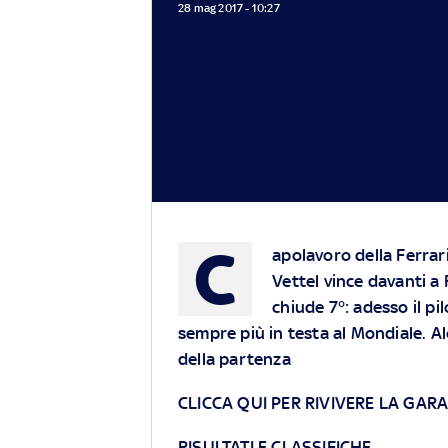
28 mag 2017 - 10:27
C
apolavoro della Ferrar
Vettel vince davanti a
chiude 7°: adesso il pi
sempre più in testa al Mondiale.
Al
della partenza
CLICCA QUI PER RIVIVERE LA GAR
RISULTATI E CLASSIFICHE