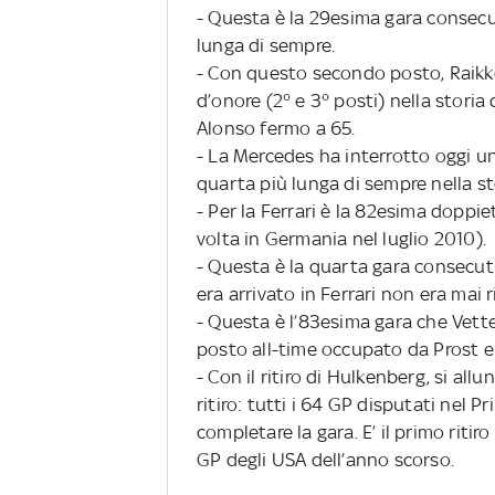
- Questa è la 29esima gara consecuti
lunga di sempre.
- Con questo secondo posto, Raikko
d’onore (2° e 3° posti) nella storia
Alonso fermo a 65.
- La Mercedes ha interrotto oggi una
quarta più lunga di sempre nella sto
- Per la Ferrari è la 82esima doppie
volta in Germania nel luglio 2010).
- Questa è la quarta gara consecut
era arrivato in Ferrari non era mai ri
- Questa è l’83esima gara che Vettel
posto all-time occupato da Prost 
- Con il ritiro di Hulkenberg, si al
ritiro: tutti i 64 GP disputati nel
completare la gara. E’ il primo ritir
GP degli USA dell’anno scorso.