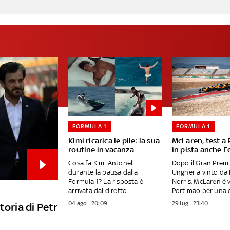
FORMULA 1
FORMULA 1
Kimi ricarica le pile: la sua
McLaren, test a
routine in vacanza
in pista anche F
Cosa fa Kimi Antonelli
Dopo il Gran Premi
durante la pausa dalla
Ungheria vinto da
Formula 1? La risposta è
Norris, McLaren è 
arrivata dal diretto...
Portimao per una d
04 ago - 20:09
29 lug - 23:40
toria di Petr