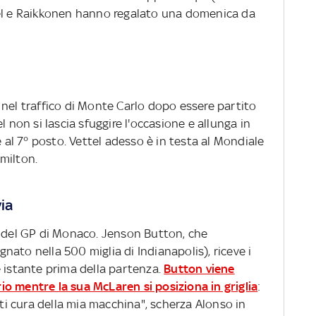
tel e Raikkonen hanno regalato una domenica da
 nel traffico di Monte Carlo dopo essere partito
l non si lascia sfuggire l'occasione e allunga in
e al 7° posto. Vettel adesso è in testa al Mondiale
milton.
via
a del GP di Monaco. Jenson Button, che
ato nella 500 miglia di Indianapolis), riceve i
e istante prima della partenza.
Button viene
o mentre la sua McLaren si posiziona in griglia
:
iti cura della mia macchina", scherza Alonso in