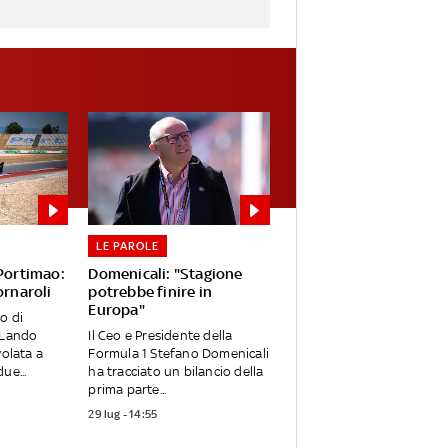
LE PAROLE
 Portimao:
Domenicali: "Stagione
ornaroli
potrebbe finire in
Europa"
o di
 Lando
Il Ceo e Presidente della
volata a
Formula 1 Stefano Domenicali
ue...
ha tracciato un bilancio della
prima parte...
29 lug - 14:55