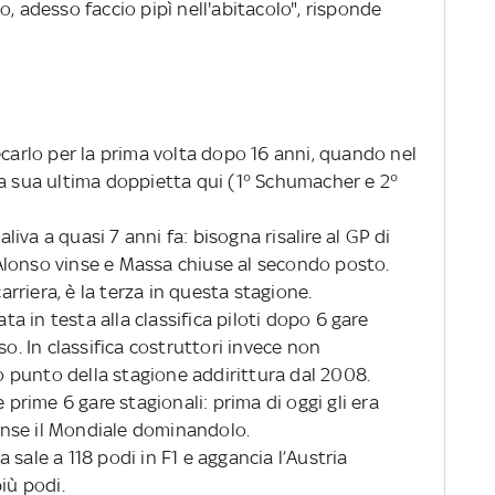
o, adesso faccio pipì nell'abitacolo", risponde
ecarlo per la prima volta dopo 16 anni, quando nel
la sua ultima doppietta qui (1° Schumacher e 2°
aliva a quasi 7 anni fa: bisogna risalire al GP di
Alonso vinse e Massa chiuse al secondo posto.
carriera, è la terza in questa stagione.
ata in testa alla classifica piloti dopo 6 gare
so. In classifica costruttori invece non
 punto della stagione addirittura dal 2008.
 prime 6 gare stagionali: prima di oggi gli era
 vinse il Mondiale dominandolo.
ia sale a 118 podi in F1 e aggancia l’Austria
iù podi.