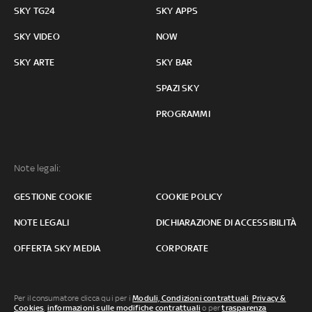
SKY TG24
SKY APPS
SKY VIDEO
NOW
SKY ARTE
SKY BAR
SPAZI SKY
PROGRAMMI
Note legali:
GESTIONE COOKIE
COOKIE POLICY
NOTE LEGALI
DICHIARAZIONE DI ACCESSIBILITÀ
OFFERTA SKY MEDIA
CORPORATE
Per il consumatore clicca qui per i
Moduli, Condizioni contrattuali
,
Privacy &
Cookies
,
informazioni sulle modifiche contrattuali
o per
trasparenza