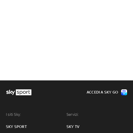
ACCEDI A SKY GO
I siti Sky:
Servizi:
SKY SPORT
SKY TV