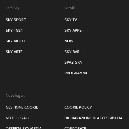
I siti Sky:
Servizi:
SKY SPORT
SKY TV
SKY TG24
SKY APPS
SKY VIDEO
NOW
SKY ARTE
SKY BAR
SPAZI SKY
PROGRAMMI
Note legali:
GESTIONE COOKIE
COOKIE POLICY
NOTE LEGALI
DICHIARAZIONE DI ACCESSIBILITÀ
OFFERTA SKY MEDIA
CORPORATE