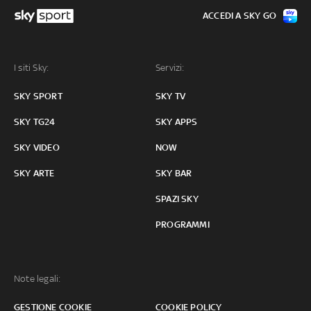
ACCEDI A SKY GO
I siti Sky:
Servizi:
SKY SPORT
SKY TV
SKY TG24
SKY APPS
SKY VIDEO
NOW
SKY ARTE
SKY BAR
SPAZI SKY
PROGRAMMI
Note legali:
GESTIONE COOKIE
COOKIE POLICY