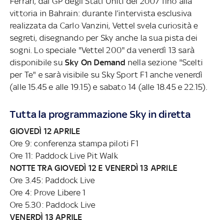
Ferrari, dal GP degli Stati Uniti del 2007 fino alla
vittoria in Bahrain: durante l’intervista esclusiva
realizzata da Carlo Vanzini, Vettel svela curiosità e
segreti, disegnando per Sky anche la sua pista dei
sogni. Lo speciale "Vettel 200" da venerdì 13 sarà
disponibile su
Sky On Demand
nella sezione "Scelti
per Te" e sarà visibile su Sky Sport F1 anche venerdì
(alle 15.45 e alle 19.15) e sabato 14 (alle 18.45 e 22.15).
Tutta la programmazione Sky in diretta
GIOVEDÌ 12 APRILE
Ore 9: conferenza stampa piloti F1
Ore 11: Paddock Live Pit Walk
NOTTE TRA GIOVEDÌ 12 E VENERDÌ 13 APRILE
Ore 3.45: Paddock Live
Ore 4: Prove Libere 1
Ore 5.30: Paddock Live
VENERDÌ 13 APRILE