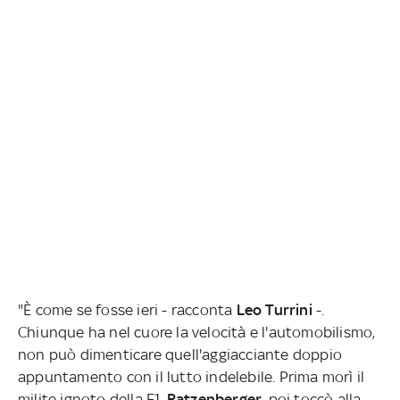
"È come se fosse ieri - racconta
Leo Turrini
-.
Chiunque ha nel cuore la velocità e l'automobilismo,
non può dimenticare quell'aggiacciante doppio
appuntamento con il lutto indelebile. Prima morì il
milite ignoto della F1,
Ratzenberger
, poi toccò alla