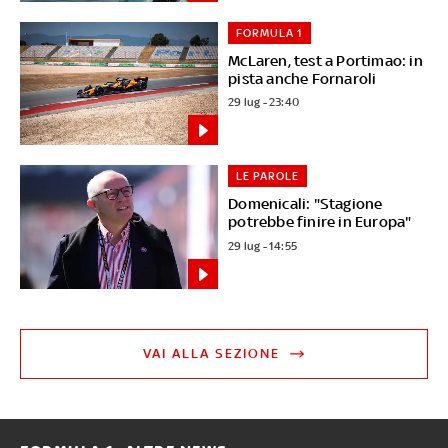
FORMULA 1
McLaren, test a Portimao: in
pista anche Fornaroli
29 lug - 23:40
LE PAROLE
Domenicali: "Stagione
potrebbe finire in Europa"
29 lug - 14:55
VAI ALLA SEZIONE