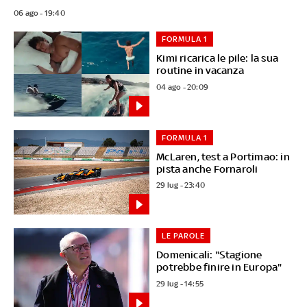
06 ago - 19:40
FORMULA 1
Kimi ricarica le pile: la sua
routine in vacanza
04 ago - 20:09
FORMULA 1
McLaren, test a Portimao: in
pista anche Fornaroli
29 lug - 23:40
LE PAROLE
Domenicali: "Stagione
potrebbe finire in Europa"
29 lug - 14:55