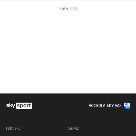
PUBBLICITÀ
ACCEDI A SKY GO
I siti Sky:
Servizi: