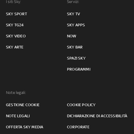
I siti Sky:
Servizi:
SKY SPORT
SKY TV
SKY TG24
SKY APPS
SKY VIDEO
NOW
SKY ARTE
SKY BAR
SPAZI SKY
PROGRAMMI
Note legali:
GESTIONE COOKIE
COOKIE POLICY
NOTE LEGALI
DICHIARAZIONE DI ACCESSIBILITÀ
OFFERTA SKY MEDIA
CORPORATE