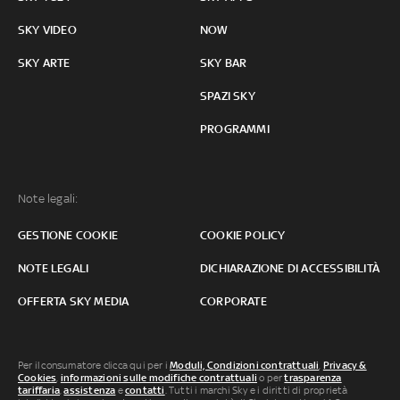
SKY VIDEO
NOW
SKY ARTE
SKY BAR
SPAZI SKY
PROGRAMMI
Note legali:
GESTIONE COOKIE
COOKIE POLICY
NOTE LEGALI
DICHIARAZIONE DI ACCESSIBILITÀ
OFFERTA SKY MEDIA
CORPORATE
Per il consumatore clicca qui per i
Moduli, Condizioni contrattuali
,
Privacy &
Cookies
,
informazioni sulle modifiche contrattuali
o per
trasparenza
tariffaria
,
assistenza
e
contatti
. Tutti i marchi Sky e i diritti di proprietà