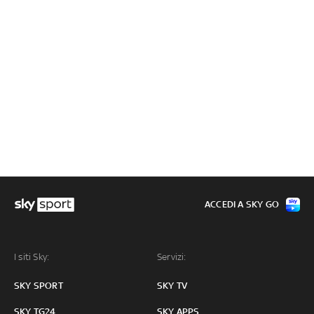
ACCEDI A SKY GO
I siti Sky:
Servizi:
SKY SPORT
SKY TV
SKY TG24
SKY APPS