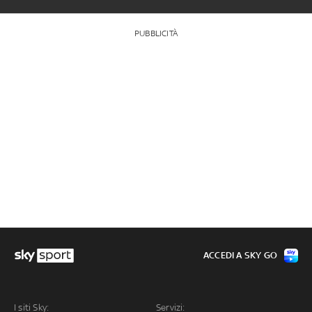
PUBBLICITÀ
ACCEDI A SKY GO
I siti Sky:
Servizi: