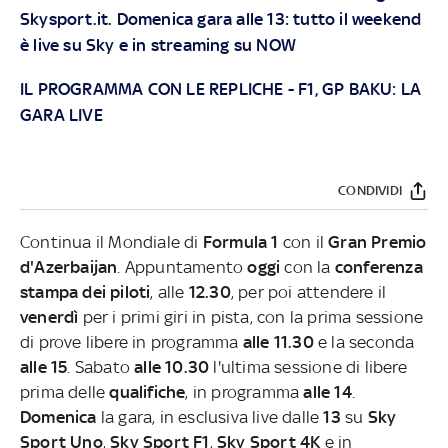
Skysport.it
. Domenica gara alle 13: tutto il weekend
è live su
Sky
e in streaming su
NOW
IL PROGRAMMA CON LE REPLICHE
-
F1, GP BAKU: LA
GARA LIVE
CONDIVIDI
Continua il Mondiale di
Formula 1
con il
Gran Premio
d'Azerbaijan
. Appuntamento
oggi
con la
conferenza
stampa dei piloti
, alle
12.30
,
per poi attendere il
venerdì
per i primi giri in pista, con la prima sessione
di prove libere in programma
alle 11.30
e la seconda
alle 15
. Sabato
alle 10.30
l'ultima sessione di libere
prima delle
qualifiche
, in programma
alle 14
.
Domenica
la gara, in esclusiva live dalle
13
su
Sky
Sport Uno
,
Sky Sport F1
,
Sky Sport 4K
e in