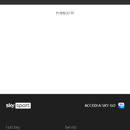
PUBBLICITÀ
ACCEDI A SKY GO
I siti Sky:
Servizi: