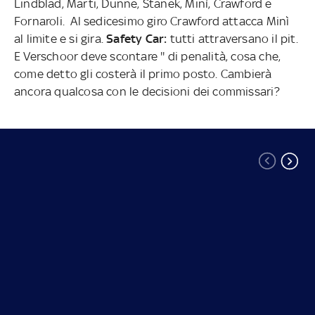
Lindblad, Marti, Dunne, Stanek, Minì, Crawford e
Fornaroli. Al sedicesimo giro Crawford attacca Minì
al limite e si gira.
Safety Car:
tutti attraversano il pit.
E Verschoor deve scontare '' di penalità, cosa che,
come detto gli costerà il primo posto. Cambierà
ancora qualcosa con le decisioni dei commissari?