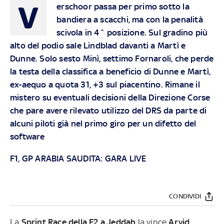
V
erschoor passa per primo sotto la
bandiera a scacchi, ma con la penalità
scivola in 4^ posizione. Sul gradino più
alto del podio sale Lindblad davanti a Martì e
Dunne. Solo sesto Minì, settimo Fornaroli, che perde
la testa della classifica a beneficio di Dunne e Martì,
ex-aequo a quota 31, +3 sul piacentino. Rimane il
mistero su eventuali decisioni della Direzione Corse
che pare avere rilevato utilizzo del DRS da parte di
alcuni piloti già nel primo giro per un difetto del
software
F1, GP ARABIA SAUDITA: GARA LIVE
CONDIVIDI
La
Sprint Race della F2 a Jeddah
la vince
Arvid