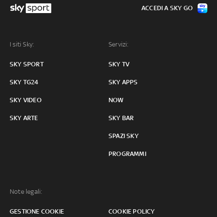
ACCEDI A SKY GO
I siti Sky:
Servizi:
SKY SPORT
SKY TV
SKY TG24
SKY APPS
SKY VIDEO
NOW
SKY ARTE
SKY BAR
SPAZI SKY
PROGRAMMI
Note legali:
GESTIONE COOKIE
COOKIE POLICY