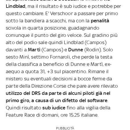
Lindblad
, ma il risultato è sub iudice e potrebbe per
questo cambiare. E' Verschoor a passare per primo
sotto la bandiera a scacchi, ma con la
penalità
scivola in quarta posizione, guadagnando
comunque il punto del giro veloce. Sul gradino più
alto del podio sale quindi Lindblad (Campos)
davanti a
Martì
(Campos) e
Dunne
(Rodin). Solo
sesto Minì, settimo Fornaroli, che perde la testa
della classifica a beneficio di Dunne e Martì, ex-
aequo a quota 31, +3 sul piacentino. Rimane il
mistero su eventuali decisioni a bocce ferme da
parte della Direzione Corse che pare avere rilevato
utilizzo del DRS da parte di alcuni piloti già nel
primo giro, a causa di un difetto del software
.
Quindi risultato
sub iudice
fino alla vigilia della
Feature Race di domani, ore 15.25 italiane.
PUBBLICITÀ