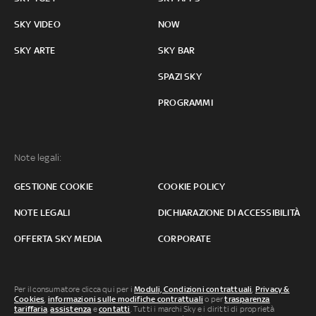
SKY VIDEO
NOW
SKY ARTE
SKY BAR
SPAZI SKY
PROGRAMMI
Note legali:
GESTIONE COOKIE
COOKIE POLICY
NOTE LEGALI
DICHIARAZIONE DI ACCESSIBILITÀ
OFFERTA SKY MEDIA
CORPORATE
Per il consumatore clicca qui per i
Moduli, Condizioni contrattuali
,
Privacy &
Cookies
,
informazioni sulle modifiche contrattuali
o per
trasparenza
tariffaria
,
assistenza
e
contatti
. Tutti i marchi Sky e i diritti di proprietà