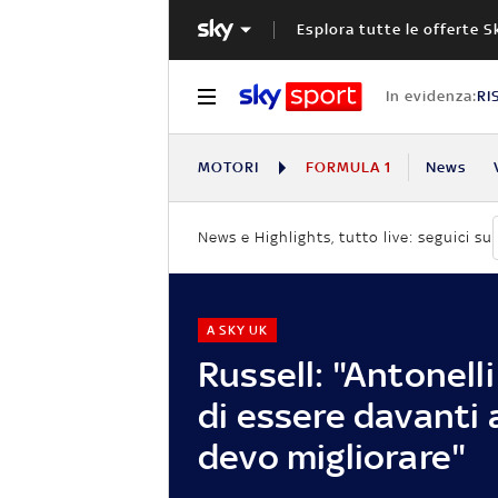
Esplora tutte le offerte S
In evidenza:
RI
MOTORI
FORMULA 1
News
News e Highlights, tutto live: seguici su
A SKY UK
Russell: "Antonell
di essere davanti 
devo migliorare"