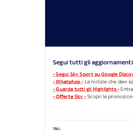
Segui tutti gli aggiornamenti
- Segui Sky Sport su Google Disco
- WhatsApp -
Le notizie che devi sa
- Guarda tutti gli Highlights -
Entra
- Offerte Sky -
Scopri le promozioni
TAG: