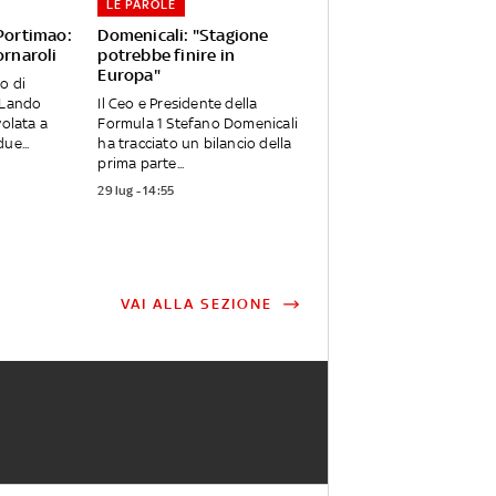
LE PAROLE
 Portimao:
Domenicali: "Stagione
ornaroli
potrebbe finire in
Europa"
o di
 Lando
Il Ceo e Presidente della
volata a
Formula 1 Stefano Domenicali
ue...
ha tracciato un bilancio della
prima parte...
29 lug - 14:55
VAI ALLA SEZIONE