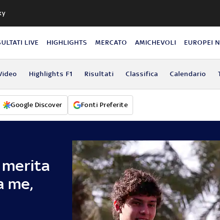
ky
SULTATI LIVE
HIGHLIGHTS
MERCATO
AMICHEVOLI
EUROPEI 
Video
Highlights F1
Risultati
Classifica
Calendario
Google Discover
Fonti Preferite
i merita
a me,