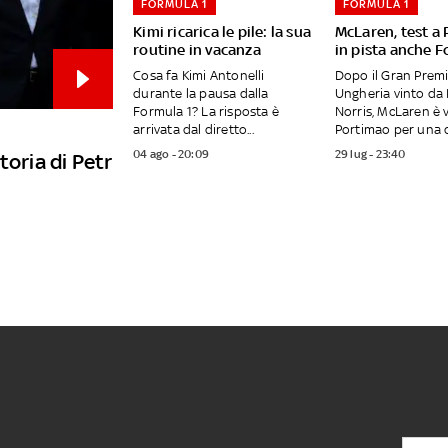
FORMULA 1
FORMULA 1
Kimi ricarica le pile: la sua
McLaren, test a
routine in vacanza
in pista anche F
Cosa fa Kimi Antonelli
Dopo il Gran Premi
durante la pausa dalla
Ungheria vinto da
Formula 1? La risposta è
Norris, McLaren è 
arrivata dal diretto...
Portimao per una d
04 ago - 20:09
29 lug - 23:40
toria di Petr