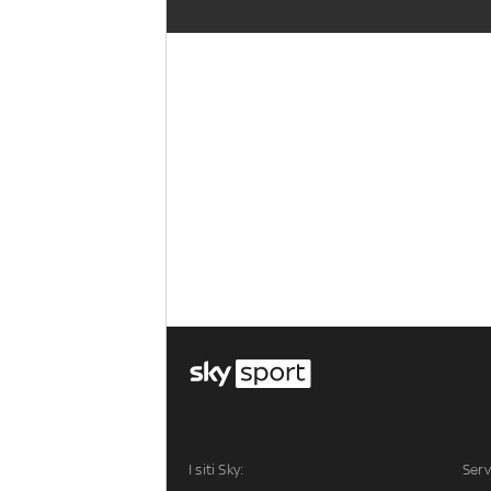
I siti Sky:
Serv