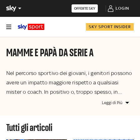
LOGIN
OFFERTE SKY
SKY SPORT INSIDER
MAMME E PAPÀ DA SERIE A
Nel percorso sportivo dei giovani, i genitori possono
avere un impatto maggiore rispetto a qualsiasi
mister o coach. In positivo o, troppo spesso, in
negativo. Chi si occupa della loro formazione?
Leggi di Più
Formare Mamme e Papà da Serie A è la chiave di
volta per: prevenire il dropout, far germogliare il
tutti gli articoli
talento, creare un clima di fair play nello sport
giovanile. Storie, approfondimenti, buone pratiche,