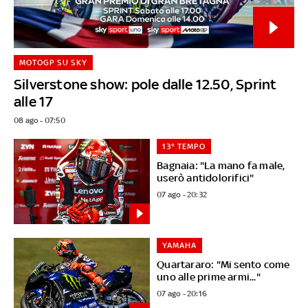
MOTOGP SU SKY
Silverstone show: pole dalle 12.50, Sprint
alle 17
08 ago - 07:50
13° TEMPO
Bagnaia: "La mano fa male,
userò antidolorifici"
07 ago - 20:32
YAMAHA
Quartararo: "Mi sento come
uno alle prime armi..."
07 ago - 20:16