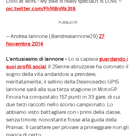
Lollo at work ! My bike is really special,it is LOVE !!
pic.twitter.com/FhM8nMk3t6
PUBBLICITÀ
— Andrea Iannone (@andreaiannone29)
27
Novembre 2014
L'entusiasmo di Iannone -
Lo si capisce
guardando i
suoi profili social
. Il 25enne abruzzese ha coronato il
sogno della vita andandosi a prendere,
meritatamente, il sellino della Desmosedici GP15.
Iannone sarà alla sua terza stagione in MotoGP.
Finora ha conquistato 157 punti in 33 gare, di cui
due terzi raccolti nello scorso campionato. Lo
abbiamo visto battagliare con i primi della classe,
senza timore, nonostante fosse alla guida della
Pramac. Il carattere per provare a primeggiare non gli
manca di certo.