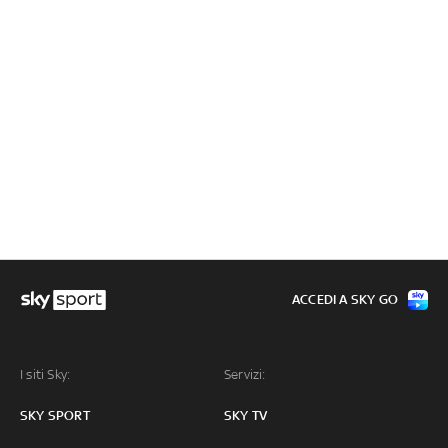
ACCEDI A SKY GO
I siti Sky:
Servizi:
SKY SPORT
SKY TV