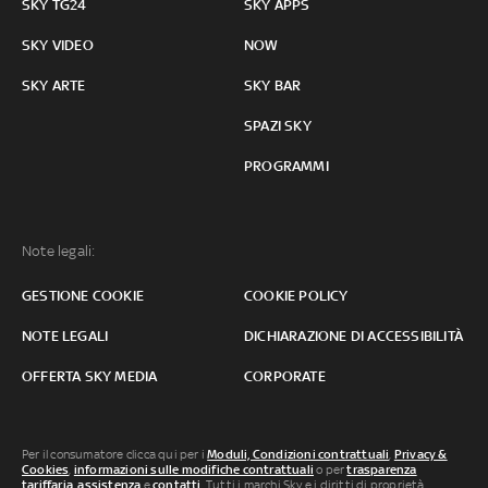
SKY TG24
SKY APPS
SKY VIDEO
NOW
SKY ARTE
SKY BAR
SPAZI SKY
PROGRAMMI
Note legali:
GESTIONE COOKIE
COOKIE POLICY
NOTE LEGALI
DICHIARAZIONE DI ACCESSIBILITÀ
OFFERTA SKY MEDIA
CORPORATE
Per il consumatore clicca qui per i
Moduli, Condizioni contrattuali
,
Privacy &
Cookies
,
informazioni sulle modifiche contrattuali
o per
trasparenza
tariffaria
,
assistenza
e
contatti
. Tutti i marchi Sky e i diritti di proprietà