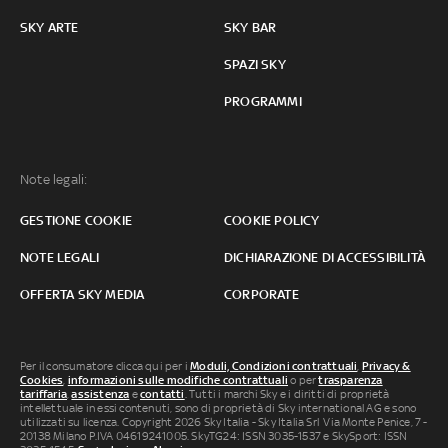
SKY ARTE
SKY BAR
SPAZI SKY
PROGRAMMI
Note legali:
GESTIONE COOKIE
COOKIE POLICY
NOTE LEGALI
DICHIARAZIONE DI ACCESSIBILITÀ
OFFERTA SKY MEDIA
CORPORATE
Per il consumatore clicca qui per i
Moduli, Condizioni contrattuali
,
Privacy &
Cookies
,
informazioni sulle modifiche contrattuali
o per
trasparenza
tariffaria
,
assistenza
e
contatti
. Tutti i marchi Sky e i diritti di proprietà
intellettuale in essi contenuti, sono di proprietà di Sky international AG e sono
utilizzati su licenza. Copyright 2026 Sky Italia - Sky Italia Srl Via Monte Penice, 7 -
20138 Milano P.IVA 04619241005. SkyTG24: ISSN 3035-1537 e SkySport: ISSN