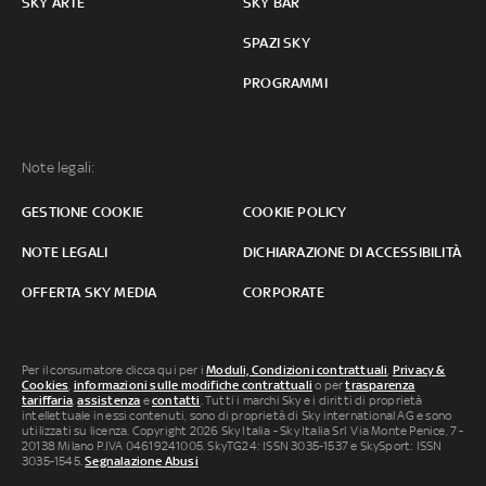
SKY ARTE
SKY BAR
SPAZI SKY
PROGRAMMI
Note legali:
GESTIONE COOKIE
COOKIE POLICY
NOTE LEGALI
DICHIARAZIONE DI ACCESSIBILITÀ
OFFERTA SKY MEDIA
CORPORATE
Per il consumatore clicca qui per i
Moduli, Condizioni contrattuali
,
Privacy &
Cookies
,
informazioni sulle modifiche contrattuali
o per
trasparenza
tariffaria
,
assistenza
e
contatti
. Tutti i marchi Sky e i diritti di proprietà
intellettuale in essi contenuti, sono di proprietà di Sky international AG e sono
utilizzati su licenza. Copyright 2026 Sky Italia - Sky Italia Srl Via Monte Penice, 7 -
20138 Milano P.IVA 04619241005. SkyTG24: ISSN 3035-1537 e SkySport: ISSN
3035-1545.
Segnalazione Abusi