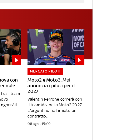
MERCATO PILOTI
nnova con
Moto2 e Moto3, Msi
iennale
annuncia i piloti per il
2027
tra il team
nnovo
Valentin Perrone correrà con
ungherà il
il team Msi nella Moto3 2027.
L'argentino ha firmato un
contratto...
08 ago - 15:09