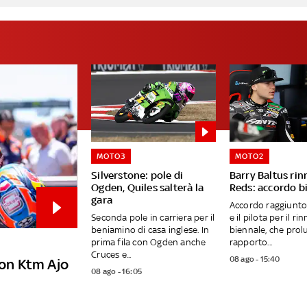
MOTO3
MOTO2
Silverstone: pole di
Barry Baltus ri
Ogden, Quiles salterà la
Reds: accordo b
gara
Accordo raggiunto 
Seconda pole in carriera per il
e il pilota per il ri
beniamino di casa inglese. In
biennale, che prol
prima fila con Ogden anche
rapporto...
Cruces e...
08 ago - 15:40
con Ktm Ajo
08 ago - 16:05