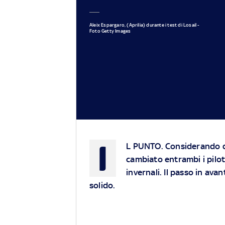
Aleix Espargaro, (Aprilia) durante i test di Losail -
Foto Getty Images
I
L PUNTO.
Considerando da
cambiato entrambi i piloti
invernali. Il passo in av
solido.