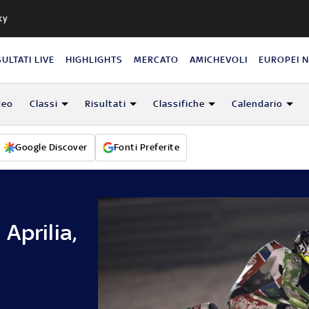
ky
SULTATI LIVE
HIGHLIGHTS
MERCATO
AMICHEVOLI
EUROPEI 
deo
Classi
Risultati
Classifiche
Calendario
Google Discover
Fonti Preferite
Aprilia,