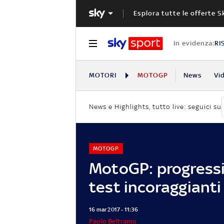
Esplora tutte le offerte S
In evidenza:
RI
MOTORI
MOTOGP
News
Vi
News e Highlights, tutto live: seguici su
MOTOGP
MotoGP: progressi 
test incoraggianti
16 mar 2017 - 11:36
Paolo Beltramo